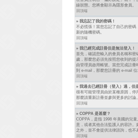
線狀態。您將會顯示為隱形會員。
回頂端
» 我忘記了我的密碼！
不必慌張！當您忘記了自己的密碼
新的隨機密碼。
回頂端
» 我已經完成註冊但是無法登入！
首先，確認您輸入的會員名稱和密碼
歲，那麼您必須先按照您收到的提
由管理員啟用帳號。當您完成註冊時
到 e-mail，那麼您註冊的 e-
回頂端
» 我過去已經註冊（登入）過，但
很有可能管理員由於某種原因，停
那麼請重新註冊並參與更多的討論
回頂端
» COPPA 是甚麼？
COPPA，是指 1998 年美國
意，或者其他合法監護人的容許。如
之外，並不會提供法律諮詢，也不
回頂端