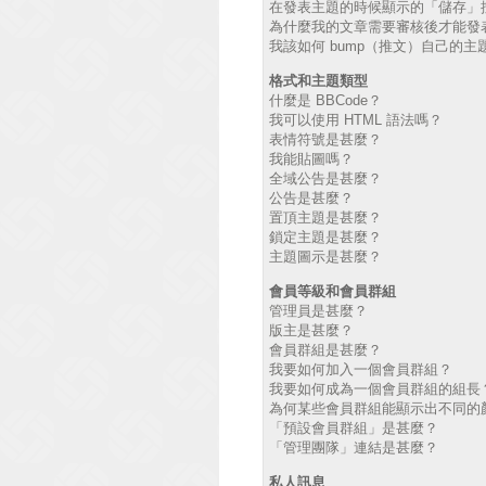
在發表主題的時候顯示的「儲存」
為什麼我的文章需要審核後才能發
我該如何 bump（推文）自己的主
格式和主題類型
什麼是 BBCode？
我可以使用 HTML 語法嗎？
表情符號是甚麼？
我能貼圖嗎？
全域公告是甚麼？
公告是甚麼？
置頂主題是甚麼？
鎖定主題是甚麼？
主題圖示是甚麼？
會員等級和會員群組
管理員是甚麼？
版主是甚麼？
會員群組是甚麼？
我要如何加入一個會員群組？
我要如何成為一個會員群組的組長
為何某些會員群組能顯示出不同的
「預設會員群組」是甚麼？
「管理團隊」連結是甚麼？
私人訊息