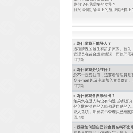
為何沒有我需要的功能？
關於這個討論區上的濫用或法律上
» 為什麼我不能登入？
這種情況的發生有許多原因。首先
管理員在後台設定錯誤，而他們需
回頂端
» 為什麼我必須註冊？
您不一定要註冊，這要看管理員是
發 e-mail 以及申請加入會員群
回頂端
» 為什麼我會自動登出？
如果您在登入時沒有勾選
自動登入
登入狀態請在登入時勾選自動登入
登入選項，那麼表示管理員已經關
回頂端
» 我要如何讓自己的會員名稱不出
在會員控制台「偏好設定」底下，