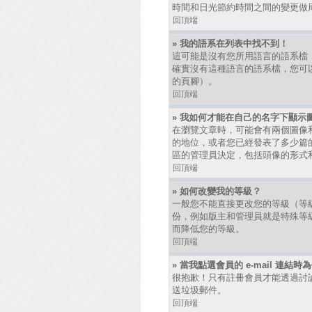
時間和日光節約時間之間的變更做
回頂端
» 我的語系在列表中找不到！
這可能是沒有您所用語言的語系檔
確實沒有這種語言的語系檔，您可以
的頁腳）。
回頂端
» 我如何才能在自己的名字下顯示
在瀏覽文章時，可能會有兩個圖像
的地位，或者您已經發表了多少篇
區的管理員決定，包括頭像的形式
回頂端
» 如何改變我的等級？
一般您不能直接更改您的等級（等
份，例如版主和管理員就是特殊等
而降低您的等級。
回頂端
» 當我點選會員的 e-mail 連結
很抱歉！只有註冊會員才能透過討論區發
送垃圾郵件。
回頂端