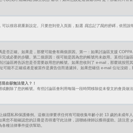
，可以很容易重新設定。只要您到登入頁面，點選
我忘記了我的密碼
，依照說
是否正確。如果是，那麼可能會有兩個原因。第一：如果討論區支援 COPPA
示完成必要的步驟。第二個原因：很可能是因為您的帳號尚未啟用。某些討論
討論區將告訴您是否需要啟用您的帳號。如果您收到了 e-mail，那麼就按
mail 位址可能不正確或者是被當作是廣告信而過濾掉。如果您確信 e-mail 位址沒
是現在卻無法登入？！
用或刪除了您的帳號。有些討論區會利用每隔一段時間移除從未發文的會員做
。
的兒童上線隱私和保護條例。這條法律要求任何有可能收集年齡小於 13 歲的未成
果您不能確認您的註冊是否得遵守此法律，請聯絡律師以獲得援助。請注意 ph
為各種法律事件提供幫助。