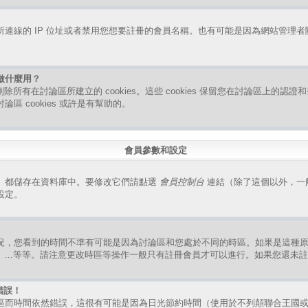
連線的 IP 位址或者禁用您想要註冊的會員名稱。也有可能是因為網站管理
是做什麼用？
指刪除所有在討論區所建立的 cookies。這些 cookies 保留您在討論區上的
區 cookies 或許是有幫助的。
會員參數和設定
）都儲存在資料庫中。要修改它們請點選
會員控制台
連結（除了這個以外，一
設定。
況，您看到的時間不準有可能是因為討論區和您處於不同的時區。如果是這種
、...等等。請注意更改時區等操作一般只有註冊會員才可以進行。如果您還未
錯誤！
區而時間依然錯誤，這很有可能是因為日光節約時間（使用於不列顛聯合王國