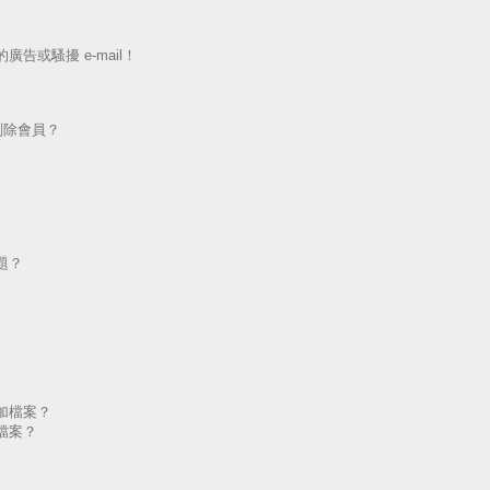
告或騷擾 e-mail！
刪除會員？
題？
加檔案？
檔案？