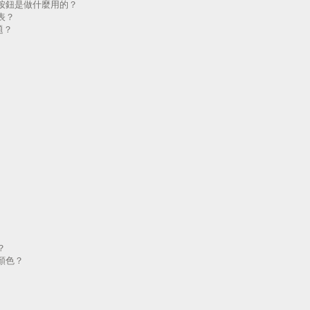
按鈕是做什麼用的？
表？
題？
？
顏色？