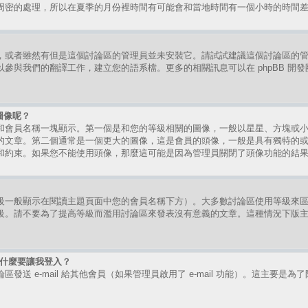
周密的處理，所以在夏季的月份裡時間有可能會和當地時間有一個小時的時間
，或者雖然有但是這個討論區的管理員並未安裝它。請試試建議這個討論區的
參與我們的翻譯工作，建立您的語系檔。更多的相關訊息可以在 phpBB 開
圖像呢？
和會員名稱一塊顯示。第一個是和您的等級相關的圖像，一般以星星、方塊或
的文章。第二個通常是一個更大的圖像，這是會員的頭像，一般是具有獨特的
和約束。如果您不能使用頭像，那麼這可能是因為管理員關閉了頭像功能的結
級一般顯示在閱讀主題頁面中您的會員名稱下方）。大多數討論區使用等級來
級。請不要為了提高等級而濫用討論區來發表沒有意義的文章。這種情況下版
時為什麼要讓我登入？
送 e-mail 給其他會員（如果管理員啟用了 e-mail 功能）。這主要是為了防