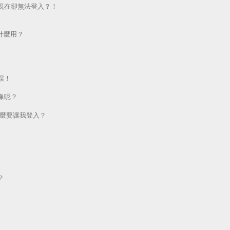
現在卻無法登入？！
做什麼用？
誤！
像呢？
為什麼要讓我登入？
？