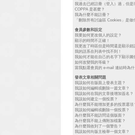
我過去已經註冊（登入）過，但是
COPPA 是甚麼？
我為什麼不能註冊？
「刪除所有討論區 Cookies」是
會員參數和設定
我要如何更改個人的設定？
顯示的時間不正確！
我更改了時區但是時間還是顯示錯
我的語系在列表中找不到！
我如何才能在自己的名字下顯示圖
如何改變我的等級？
當我點選會員的 e-mail 連結時
發表文章相關問題
我該如何在版面上發表主題？
我該如何編輯或刪除一篇文章？
我該如何在我的文章後增加簽名？
我該如何建立一個投票？
為什麼我不能增加更多的投票選項
我該如何編輯或刪除一個投票？
為什麼我不能訪問這個版面？
為什麼我不能上傳附加檔案？
為什麼我收到了一個警告？
我該如何向版主檢舉一個文章？