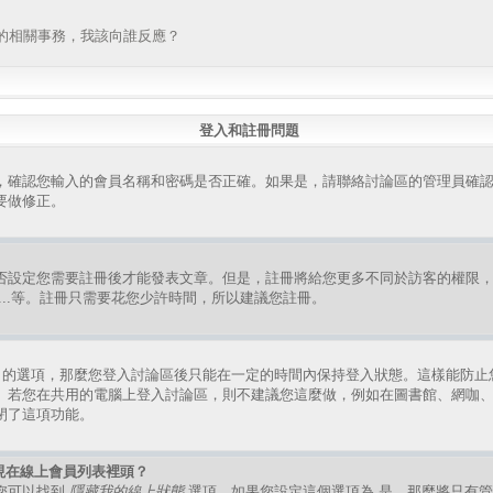
的相關事務，我該向誰反應？
登入和註冊問題
，確認您輸入的會員名稱和密碼是否正確。如果是，請聯絡討論區的管理員確
要做修正。
否設定您需要註冊後才能發表文章。但是，註冊將給您更多不同於訪客的權限
組、...等。註冊只需要花您少許時間，所以建議您註冊。
的選項，那麼您登入討論區後只能在一定的時間內保持登入狀態。這樣能防止
。若您在共用的電腦上登入討論區，則不建議您這麼做，例如在圖書館、網咖
閉了這項功能。
現在線上會員列表裡頭？
您可以找到
隱藏我的線上狀態
選項，如果您設定這個選項為
是
，那麼將只有管