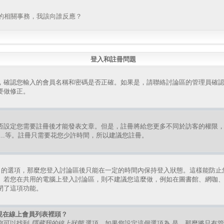
的相關事務，我該向誰反應？
登入和註冊問題
，確認您輸入的會員名稱和密碼是否正確。如果是，請聯絡討論區的管理員確
要做修正。
否設定您需要註冊後才能發表文章。但是，註冊將給您更多不同於訪客的權限
組、...等。註冊只需要花您少許時間，所以建議您註冊。
的選項，那麼您登入討論區後只能在一定的時間內保持登入狀態。這樣能防止
。若您在共用的電腦上登入討論區，則不建議您這麼做，例如在圖書館、網咖
閉了這項功能。
現在線上會員列表裡頭？
您可以找到
隱藏我的線上狀態
選項，如果您設定這個選項為
是
，那麼將只有管