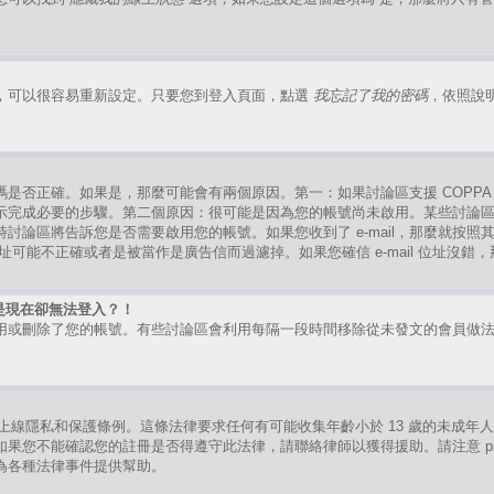
，可以很容易重新設定。只要您到登入頁面，點選
我忘記了我的密碼
，依照說
是否正確。如果是，那麼可能會有兩個原因。第一：如果討論區支援 COPPA
示完成必要的步驟。第二個原因：很可能是因為您的帳號尚未啟用。某些討論
討論區將告訴您是否需要啟用您的帳號。如果您收到了 e-mail，那麼就按
mail 位址可能不正確或者是被當作是廣告信而過濾掉。如果您確信 e-mail 位址沒
是現在卻無法登入？！
用或刪除了您的帳號。有些討論區會利用每隔一段時間移除從未發文的會員做
。
的兒童上線隱私和保護條例。這條法律要求任何有可能收集年齡小於 13 歲的未成
果您不能確認您的註冊是否得遵守此法律，請聯絡律師以獲得援助。請注意 ph
為各種法律事件提供幫助。