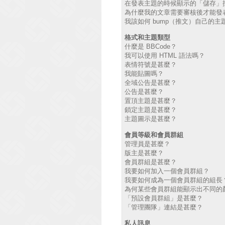
在發表主題的時候顯示的「儲存」
為什麼我的文章需要審核後才能發
我該如何 bump（推文）自己的主
格式和主題類型
什麼是 BBCode？
我可以使用 HTML 語法嗎？
表情符號是甚麼？
我能貼圖嗎？
全域公告是甚麼？
公告是甚麼？
置頂主題是甚麼？
鎖定主題是甚麼？
主題圖示是甚麼？
會員等級和會員群組
管理員是甚麼？
版主是甚麼？
會員群組是甚麼？
我要如何加入一個會員群組？
我要如何成為一個會員群組的組長
為何某些會員群組能顯示出不同的
「預設會員群組」是甚麼？
「管理團隊」連結是甚麼？
私人訊息