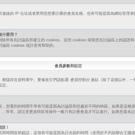
連線的 IP 位址或者禁用您想要註冊的會員名稱。也有可能是因為網站管理
是做什麼用？
指刪除所有在討論區所建立的 cookies。這些 cookies 保留您在討論區上的
區 cookies 或許是有幫助的。
會員參數和設定
）都儲存在資料庫中。要修改它們請點選
會員控制台
連結（除了這個以外，一
設定。
況，您看到的時間不準有可能是因為討論區和您處於不同的時區。如果是這種
、...等等。請注意更改時區等操作一般只有註冊會員才可以進行。如果您還未
錯誤！
區而時間依然錯誤，這很有可能是因為日光節約時間（使用於不列顛聯合王國