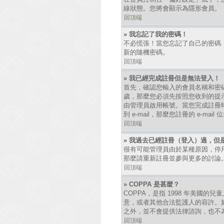
線狀態。您將會顯示為隱形會員。
回頂端
» 我忘記了我的密碼！
不必慌張！當您忘記了自己的密碼
新的隨機密碼。
回頂端
» 我已經完成註冊但是無法登入！
首先，確認您輸入的會員名稱和密碼
歲，那麼您必須先按照您收到的提
由管理員啟用帳號。當您完成註冊時
到 e-mail，那麼您註冊的 e-
回頂端
» 我過去已經註冊（登入）過，但
很有可能管理員由於某種原因，停
那麼請重新註冊並參與更多的討論
回頂端
» COPPA 是甚麼？
COPPA，是指 1998 年美國
意，或者其他合法監護人的容許。如
之外，並不會提供法律諮詢，也不
回頂端