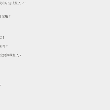
現在卻無法登入？！
做什麼用？
誤！
像呢？
為什麼要讓我登入？
？