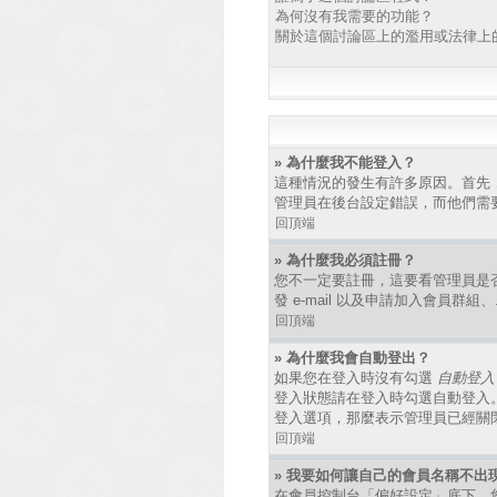
為何沒有我需要的功能？
關於這個討論區上的濫用或法律上
» 為什麼我不能登入？
這種情況的發生有許多原因。首先
管理員在後台設定錯誤，而他們需
回頂端
» 為什麼我必須註冊？
您不一定要註冊，這要看管理員是
發 e-mail 以及申請加入會員群
回頂端
» 為什麼我會自動登出？
如果您在登入時沒有勾選
自動登入
登入狀態請在登入時勾選自動登入
登入選項，那麼表示管理員已經關
回頂端
» 我要如何讓自己的會員名稱不出
在會員控制台「偏好設定」底下，