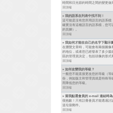
時間和日光節約時間之間的變更做
回頂端
» 我的語系在列表中找不到！
這可能是沒有您所用語言的語系檔
確實沒有這種語言的語系檔，您可以
的頁腳）。
回頂端
» 我如何才能在自己的名字下顯示
在瀏覽文章時，可能會有兩個圖像
的地位，或者您已經發表了多少篇
區的管理員決定，包括頭像的形式
回頂端
» 如何改變我的等級？
一般您不能直接更改您的等級（等
份，例如版主和管理員就是特殊等
而降低您的等級。
回頂端
» 當我點選會員的 e-mail 連結
很抱歉！只有註冊會員才能透過討論區發
送垃圾郵件。
回頂端