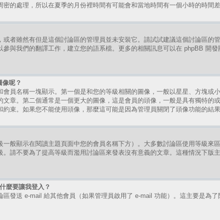
周密的處理，所以在夏季的月份裡時間有可能會和當地時間有一個小時的時間
，或者雖然有但是這個討論區的管理員並未安裝它。請試試建議這個討論區的
參與我們的翻譯工作，建立您的語系檔。更多的相關訊息可以在 phpBB 開
圖像呢？
和會員名稱一塊顯示。第一個是和您的等級相關的圖像，一般以星星、方塊或
的文章。第二個通常是一個更大的圖像，這是會員的頭像，一般是具有獨特的
和約束。如果您不能使用頭像，那麼這可能是因為管理員關閉了頭像功能的結
級一般顯示在閱讀主題頁面中您的會員名稱下方）。大多數討論區使用等級來
級。請不要為了提高等級而濫用討論區來發表沒有意義的文章。這種情況下版
時為什麼要讓我登入？
送 e-mail 給其他會員（如果管理員啟用了 e-mail 功能）。這主要是為了防