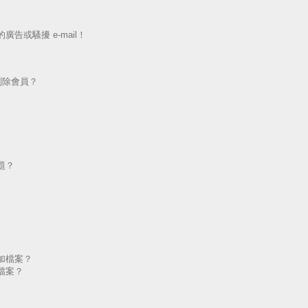
告或騷擾 e-mail！
刪除會員？
題？
加檔案？
檔案？