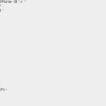
按鈕是做什麼用的？
表？
題？
？
顏色？