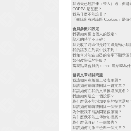
我過去已經註冊（登入）過，但是
COPPA 是甚麼？
我為什麼不能註冊？
「刪除所有討論區 Cookies」是
會員參數和設定
我要如何更改個人的設定？
顯示的時間不正確！
我更改了時區但是時間還是顯示錯
我的語系在列表中找不到！
我如何才能在自己的名字下顯示圖
如何改變我的等級？
當我點選會員的 e-mail 連結時
發表文章相關問題
我該如何在版面上發表主題？
我該如何編輯或刪除一篇文章？
我該如何在我的文章後增加簽名？
我該如何建立一個投票？
為什麼我不能增加更多的投票選項
我該如何編輯或刪除一個投票？
為什麼我不能訪問這個版面？
為什麼我不能上傳附加檔案？
為什麼我收到了一個警告？
我該如何向版主檢舉一個文章？