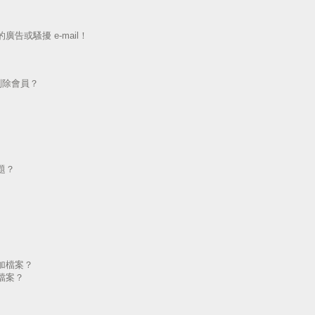
告或騷擾 e-mail！
刪除會員？
題？
加檔案？
檔案？