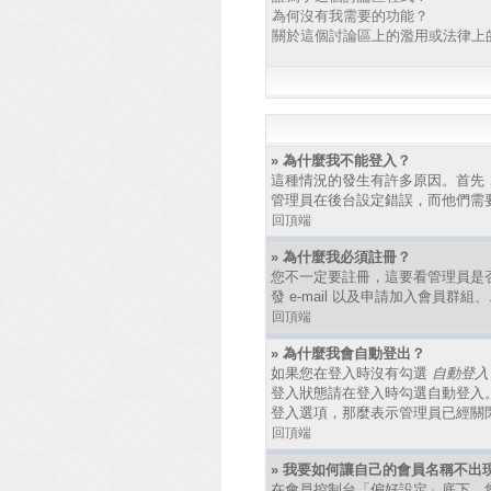
為何沒有我需要的功能？
關於這個討論區上的濫用或法律上
» 為什麼我不能登入？
這種情況的發生有許多原因。首先
管理員在後台設定錯誤，而他們需
回頂端
» 為什麼我必須註冊？
您不一定要註冊，這要看管理員是
發 e-mail 以及申請加入會員群
回頂端
» 為什麼我會自動登出？
如果您在登入時沒有勾選
自動登入
登入狀態請在登入時勾選自動登入
登入選項，那麼表示管理員已經關
回頂端
» 我要如何讓自己的會員名稱不出
在會員控制台「偏好設定」底下，