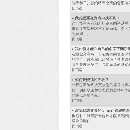
時間和日光節約時間之間的變更做
回頂端
» 我的語系在列表中找不到！
這可能是沒有您所用語言的語系檔
確實沒有這種語言的語系檔，您可以
的頁腳）。
回頂端
» 我如何才能在自己的名字下顯示
在瀏覽文章時，可能會有兩個圖像
的地位，或者您已經發表了多少篇
區的管理員決定，包括頭像的形式
回頂端
» 如何改變我的等級？
一般您不能直接更改您的等級（等
份，例如版主和管理員就是特殊等
而降低您的等級。
回頂端
» 當我點選會員的 e-mail 連結
很抱歉！只有註冊會員才能透過討論區發
送垃圾郵件。
回頂端