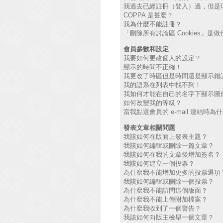
我過去已經註冊（登入）過，但是
COPPA 是甚麼？
我為什麼不能註冊？
「刪除所有討論區 Cookies」是
會員參數和設定
我要如何更改個人的設定？
顯示的時間不正確！
我更改了時區但是時間還是顯示錯
我的語系在列表中找不到！
我如何才能在自己的名字下顯示圖
如何改變我的等級？
當我點選會員的 e-mail 連結時
發表文章相關問題
我該如何在版面上發表主題？
我該如何編輯或刪除一篇文章？
我該如何在我的文章後增加簽名？
我該如何建立一個投票？
為什麼我不能增加更多的投票選項
我該如何編輯或刪除一個投票？
為什麼我不能訪問這個版面？
為什麼我不能上傳附加檔案？
為什麼我收到了一個警告？
我該如何向版主檢舉一個文章？