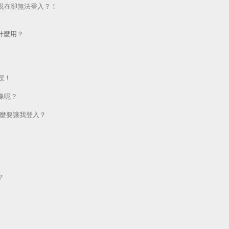
現在卻無法登入？！
做什麼用？
誤！
像呢？
為什麼要讓我登入？
？