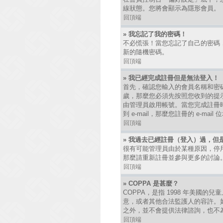
線狀態。您將會顯示為隱形會員。
回頂端
» 我忘記了我的密碼！
不必慌張！當您忘記了自己的密碼
新的隨機密碼。
回頂端
» 我已經完成註冊但是無法登入！
首先，確認您輸入的會員名稱和密碼
歲，那麼您必須先按照您收到的提
由管理員啟用帳號。當您完成註冊時
到 e-mail，那麼您註冊的 e-
回頂端
» 我過去已經註冊（登入）過，但
很有可能管理員由於某種原因，停
那麼請重新註冊並參與更多的討論
回頂端
» COPPA 是甚麼？
COPPA，是指 1998 年美國
意，或者其他合法監護人的容許。如
之外，並不會提供法律諮詢，也不
回頂端