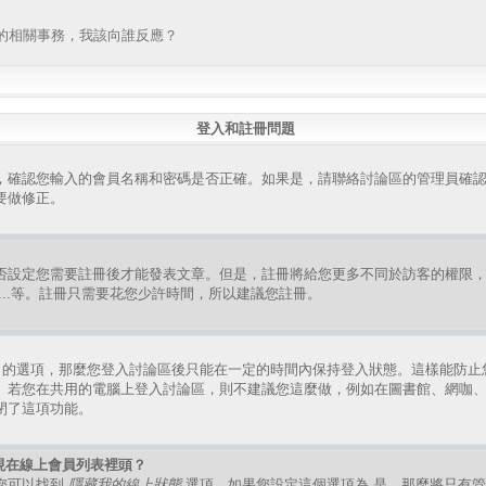
的相關事務，我該向誰反應？
登入和註冊問題
，確認您輸入的會員名稱和密碼是否正確。如果是，請聯絡討論區的管理員確
要做修正。
否設定您需要註冊後才能發表文章。但是，註冊將給您更多不同於訪客的權限
組、...等。註冊只需要花您少許時間，所以建議您註冊。
的選項，那麼您登入討論區後只能在一定的時間內保持登入狀態。這樣能防止
。若您在共用的電腦上登入討論區，則不建議您這麼做，例如在圖書館、網咖
閉了這項功能。
現在線上會員列表裡頭？
您可以找到
隱藏我的線上狀態
選項，如果您設定這個選項為
是
，那麼將只有管