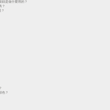
按鈕是做什麼用的？
表？
題？
？
顏色？