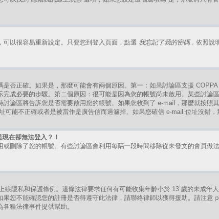
，可以很容易重新設定。只要您到登入頁面，點選
我忘記了我的密碼
，依照說
是否正確。如果是，那麼可能會有兩個原因。第一：如果討論區支援 COPPA
示完成必要的步驟。第二個原因：很可能是因為您的帳號尚未啟用。某些討論
討論區將告訴您是否需要啟用您的帳號。如果您收到了 e-mail，那麼就按
mail 位址可能不正確或者是被當作是廣告信而過濾掉。如果您確信 e-mail 位址沒
是現在卻無法登入？！
用或刪除了您的帳號。有些討論區會利用每隔一段時間移除從未發文的會員做
。
的兒童上線隱私和保護條例。這條法律要求任何有可能收集年齡小於 13 歲的未成
果您不能確認您的註冊是否得遵守此法律，請聯絡律師以獲得援助。請注意 ph
為各種法律事件提供幫助。