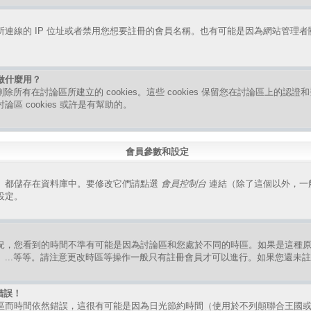
連線的 IP 位址或者禁用您想要註冊的會員名稱。也有可能是因為網站管理
是做什麼用？
指刪除所有在討論區所建立的 cookies。這些 cookies 保留您在討論區上的
區 cookies 或許是有幫助的。
會員參數和設定
）都儲存在資料庫中。要修改它們請點選
會員控制台
連結（除了這個以外，一
設定。
況，您看到的時間不準有可能是因為討論區和您處於不同的時區。如果是這種
、...等等。請注意更改時區等操作一般只有註冊會員才可以進行。如果您還未
錯誤！
區而時間依然錯誤，這很有可能是因為日光節約時間（使用於不列顛聯合王國