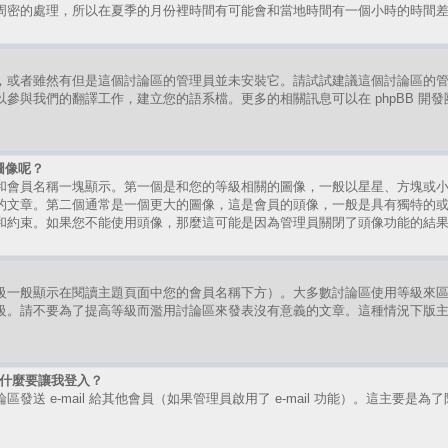
周密的處理，所以在夏季的月份裡時間有可能會和當地時間有一個小時的時間
，或者雖然有但是這個討論區的管理員並未安裝它。請試試建議這個討論區的
參與我們的翻譯工作，建立您的語系檔。更多的相關訊息可以在 phpBB 開
圖像呢？
和會員名稱一塊顯示。第一個是和您的等級相關的圖像，一般以星星、方塊或
的文章。第二個通常是一個更大的圖像，這是會員的頭像，一般是具有獨特的
和約束。如果您不能使用頭像，那麼這可能是因為管理員關閉了頭像功能的結
級一般顯示在閱讀主題頁面中您的會員名稱下方）。大多數討論區使用等級來
級。請不要為了提高等級而濫用討論區來發表沒有意義的文章。這種情況下版
時為什麼要讓我登入？
送 e-mail 給其他會員（如果管理員啟用了 e-mail 功能）。這主要是為了防