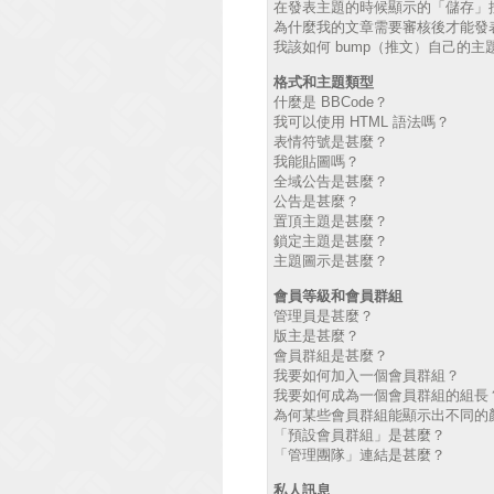
在發表主題的時候顯示的「儲存」
為什麼我的文章需要審核後才能發
我該如何 bump（推文）自己的主
格式和主題類型
什麼是 BBCode？
我可以使用 HTML 語法嗎？
表情符號是甚麼？
我能貼圖嗎？
全域公告是甚麼？
公告是甚麼？
置頂主題是甚麼？
鎖定主題是甚麼？
主題圖示是甚麼？
會員等級和會員群組
管理員是甚麼？
版主是甚麼？
會員群組是甚麼？
我要如何加入一個會員群組？
我要如何成為一個會員群組的組長
為何某些會員群組能顯示出不同的
「預設會員群組」是甚麼？
「管理團隊」連結是甚麼？
私人訊息