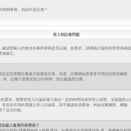
的相關事務，我該向誰反應？
登入和註冊問題
，確認您輸入的會員名稱和密碼是否正確。如果是，請聯絡討論區的管理員確
要做修正。
否設定您需要註冊後才能發表文章。但是，註冊將給您更多不同於訪客的權限
組、...等。註冊只需要花您少許時間，所以建議您註冊。
的選項，那麼您登入討論區後只能在一定的時間內保持登入狀態。這樣能防止
。若您在共用的電腦上登入討論區，則不建議您這麼做，例如在圖書館、網咖
閉了這項功能。
現在線上會員列表裡頭？
您可以找到
隱藏我的線上狀態
選項，如果您設定這個選項為
是
，那麼將只有管