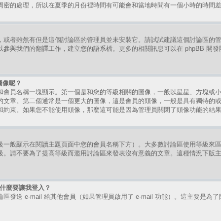
周密的處理，所以在夏季的月份裡時間有可能會和當地時間有一個小時的時間
，或者雖然有但是這個討論區的管理員並未安裝它。請試試建議這個討論區的
參與我們的翻譯工作，建立您的語系檔。更多的相關訊息可以在 phpBB 開
圖像呢？
和會員名稱一塊顯示。第一個是和您的等級相關的圖像，一般以星星、方塊或
的文章。第二個通常是一個更大的圖像，這是會員的頭像，一般是具有獨特的
和約束。如果您不能使用頭像，那麼這可能是因為管理員關閉了頭像功能的結
級一般顯示在閱讀主題頁面中您的會員名稱下方）。大多數討論區使用等級來
級。請不要為了提高等級而濫用討論區來發表沒有意義的文章。這種情況下版
時為什麼要讓我登入？
送 e-mail 給其他會員（如果管理員啟用了 e-mail 功能）。這主要是為了防