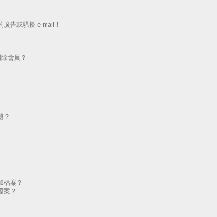
告或騷擾 e-mail！
刪除會員？
題？
加檔案？
檔案？