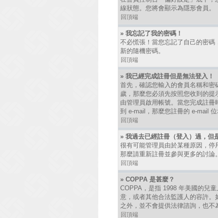
線狀態。您將會顯示為隱形會員。
回頂端
» 我忘記了我的密碼！
不必慌張！當您忘記了自己的密碼
新的隨機密碼。
回頂端
» 我已經完成註冊但是無法登入！
首先，確認您輸入的會員名稱和密碼
歲，那麼您必須先按照您收到的提
由管理員啟用帳號。當您完成註冊時
到 e-mail，那麼您註冊的 e-
回頂端
» 我過去已經註冊（登入）過，但
很有可能管理員由於某種原因，停
那麼請重新註冊並參與更多的討論
回頂端
» COPPA 是甚麼？
COPPA，是指 1998 年美國
意，或者其他合法監護人的容許。如
之外，並不會提供法律諮詢，也不
回頂端