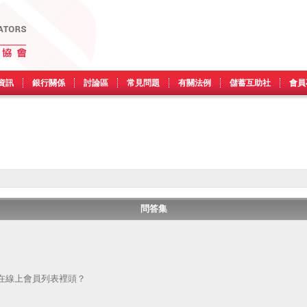
資訊
銀行關係
討論區
常見問題
有關法例
儲蓄互助社
會員
問答集
在線上會員列表裡頭？