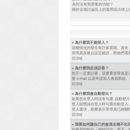
為何沒有我需要的功能？
關於這個討論區上的濫用或法律上
» 為什麼我不能登入？
這種情況的發生有許多原因。首先
管理員在後台設定錯誤，而他們需
回頂端
» 為什麼我必須註冊？
您不一定要註冊，這要看管理員是
發 e-mail 以及申請加入會員群
回頂端
» 為什麼我會自動登出？
如果您在登入時沒有勾選
自動登入
登入狀態請在登入時勾選自動登入
登入選項，那麼表示管理員已經關
回頂端
» 我要如何讓自己的會員名稱不出
在會員控制台「偏好設定」底下，