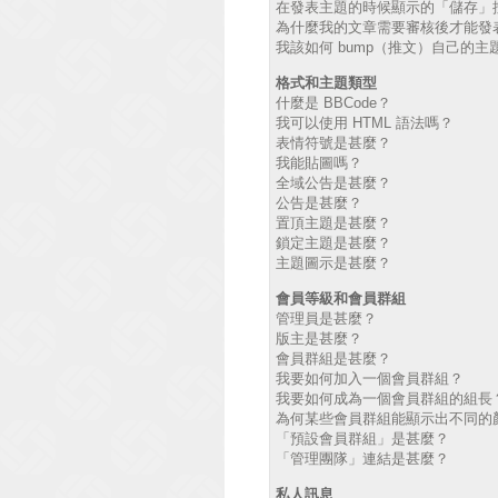
在發表主題的時候顯示的「儲存」
為什麼我的文章需要審核後才能發
我該如何 bump（推文）自己的主
格式和主題類型
什麼是 BBCode？
我可以使用 HTML 語法嗎？
表情符號是甚麼？
我能貼圖嗎？
全域公告是甚麼？
公告是甚麼？
置頂主題是甚麼？
鎖定主題是甚麼？
主題圖示是甚麼？
會員等級和會員群組
管理員是甚麼？
版主是甚麼？
會員群組是甚麼？
我要如何加入一個會員群組？
我要如何成為一個會員群組的組長
為何某些會員群組能顯示出不同的
「預設會員群組」是甚麼？
「管理團隊」連結是甚麼？
私人訊息