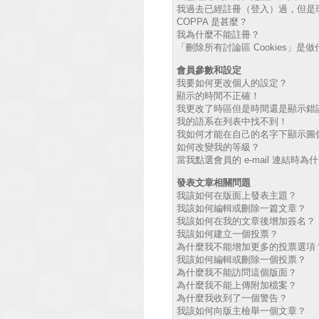
我過去已經註冊（登入）過，但是
COPPA 是甚麼？
我為什麼不能註冊？
「刪除所有討論區 Cookies」是
會員參數和設定
我要如何更改個人的設定？
顯示的時間不正確！
我更改了時區但是時間還是顯示錯
我的語系在列表中找不到！
我如何才能在自己的名字下顯示圖
如何改變我的等級？
當我點選會員的 e-mail 連結時
發表文章相關問題
我該如何在版面上發表主題？
我該如何編輯或刪除一篇文章？
我該如何在我的文章後增加簽名？
我該如何建立一個投票？
為什麼我不能增加更多的投票選項
我該如何編輯或刪除一個投票？
為什麼我不能訪問這個版面？
為什麼我不能上傳附加檔案？
為什麼我收到了一個警告？
我該如何向版主檢舉一個文章？