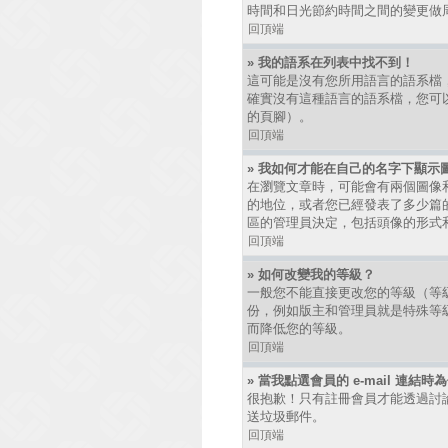
時間和日光節約時間之間的變更做
回頂端
» 我的語系在列表中找不到！
這可能是沒有您所用語言的語系檔
確實沒有這種語言的語系檔，您可以
的頁腳）。
回頂端
» 我如何才能在自己的名字下顯示
在瀏覽文章時，可能會有兩個圖像
的地位，或者您已經發表了多少篇
區的管理員決定，包括頭像的形式
回頂端
» 如何改變我的等級？
一般您不能直接更改您的等級（等
份，例如版主和管理員就是特殊等
而降低您的等級。
回頂端
» 當我點選會員的 e-mail 連結
很抱歉！只有註冊會員才能透過討論區發
送垃圾郵件。
回頂端