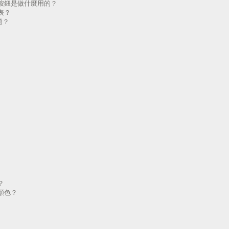
按鈕是做什麼用的？
表？
題？
？
顏色？