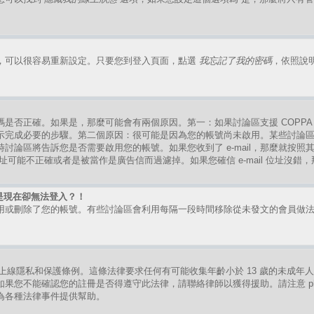
，可以很容易重新設定。只要您到登入頁面，點選
我忘記了我的密碼
，依照說
是否正確。如果是，那麼可能會有兩個原因。第一：如果討論區支援 COPPA
示完成必要的步驟。第二個原因：很可能是因為您的帳號尚未啟用。某些討論
討論區將告訴您是否需要啟用您的帳號。如果您收到了 e-mail，那麼就按
mail 位址可能不正確或者是被當作是廣告信而過濾掉。如果您確信 e-mail 位址沒
是現在卻無法登入？！
用或刪除了您的帳號。有些討論區會利用每隔一段時間移除從未發文的會員做
。
的兒童上線隱私和保護條例。這條法律要求任何有可能收集年齡小於 13 歲的未成
果您不能確認您的註冊是否得遵守此法律，請聯絡律師以獲得援助。請注意 ph
為各種法律事件提供幫助。