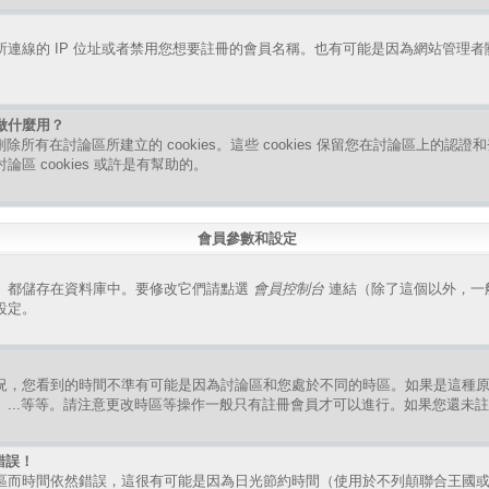
連線的 IP 位址或者禁用您想要註冊的會員名稱。也有可能是因為網站管理
是做什麼用？
指刪除所有在討論區所建立的 cookies。這些 cookies 保留您在討論區上的
區 cookies 或許是有幫助的。
會員參數和設定
）都儲存在資料庫中。要修改它們請點選
會員控制台
連結（除了這個以外，一
設定。
況，您看到的時間不準有可能是因為討論區和您處於不同的時區。如果是這種
、...等等。請注意更改時區等操作一般只有註冊會員才可以進行。如果您還未
錯誤！
區而時間依然錯誤，這很有可能是因為日光節約時間（使用於不列顛聯合王國