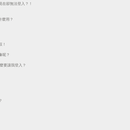
現在卻無法登入？！
做什麼用？
誤！
像呢？
為什麼要讓我登入？
？