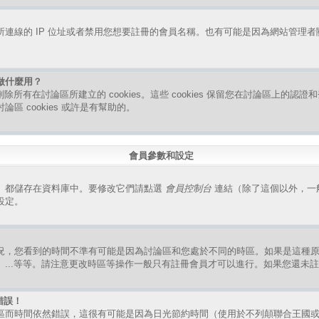
連線的 IP 位址或者禁用您想要註冊的會員名稱。也有可能是因為網站管理
是做什麼用？
指刪除所有在討論區所建立的 cookies。這些 cookies 保留您在討論區上的
區 cookies 或許是有幫助的。
會員參數和設定
）都儲存在資料庫中。要修改它們請點選
會員控制台
連結（除了這個以外，一
設定。
況，您看到的時間不準有可能是因為討論區和您處於不同的時區。如果是這種
、...等等。請注意更改時區等操作一般只有註冊會員才可以進行。如果您還未
錯誤！
區而時間依然錯誤，這很有可能是因為日光節約時間（使用於不列顛聯合王國