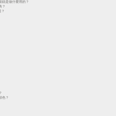
按鈕是做什麼用的？
表？
題？
？
顏色？