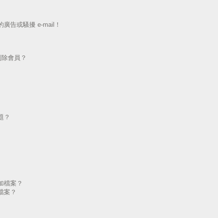
告或騷擾 e-mail！
刪除會員？
題？
加檔案？
檔案？