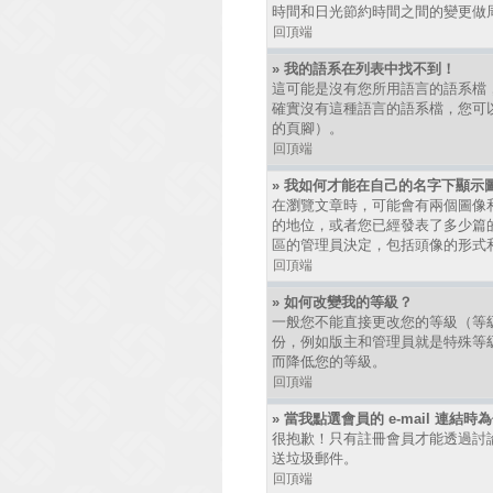
時間和日光節約時間之間的變更做
回頂端
» 我的語系在列表中找不到！
這可能是沒有您所用語言的語系檔
確實沒有這種語言的語系檔，您可以
的頁腳）。
回頂端
» 我如何才能在自己的名字下顯示
在瀏覽文章時，可能會有兩個圖像
的地位，或者您已經發表了多少篇
區的管理員決定，包括頭像的形式
回頂端
» 如何改變我的等級？
一般您不能直接更改您的等級（等
份，例如版主和管理員就是特殊等
而降低您的等級。
回頂端
» 當我點選會員的 e-mail 連結
很抱歉！只有註冊會員才能透過討論區發
送垃圾郵件。
回頂端