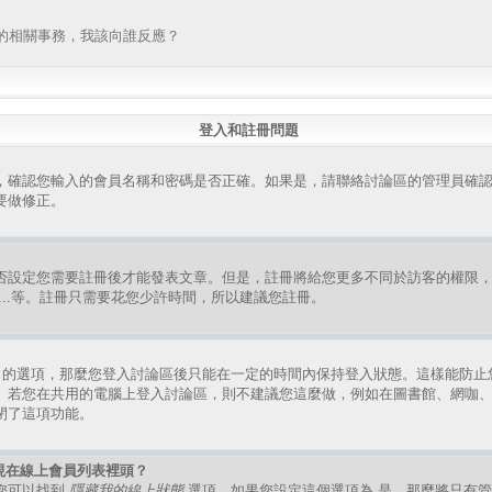
的相關事務，我該向誰反應？
登入和註冊問題
，確認您輸入的會員名稱和密碼是否正確。如果是，請聯絡討論區的管理員確
要做修正。
否設定您需要註冊後才能發表文章。但是，註冊將給您更多不同於訪客的權限
組、...等。註冊只需要花您少許時間，所以建議您註冊。
的選項，那麼您登入討論區後只能在一定的時間內保持登入狀態。這樣能防止
。若您在共用的電腦上登入討論區，則不建議您這麼做，例如在圖書館、網咖
閉了這項功能。
現在線上會員列表裡頭？
您可以找到
隱藏我的線上狀態
選項，如果您設定這個選項為
是
，那麼將只有管