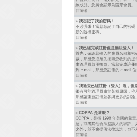
線狀態。您將會顯示為隱形會員。
回頂端
» 我忘記了我的密碼！
不必慌張！當您忘記了自己的密碼
新的隨機密碼。
回頂端
» 我已經完成註冊但是無法登入！
首先，確認您輸入的會員名稱和密碼
歲，那麼您必須先按照您收到的提
由管理員啟用帳號。當您完成註冊時
到 e-mail，那麼您註冊的 e-
回頂端
» 我過去已經註冊（登入）過，但
很有可能管理員由於某種原因，停
那麼請重新註冊並參與更多的討論
回頂端
» COPPA 是甚麼？
COPPA，是指 1998 年美國
意，或者其他合法監護人的容許。如
之外，並不會提供法律諮詢，也不
回頂端