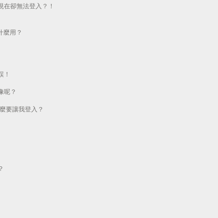
現在卻無法登入？！
做什麼用？
誤！
像呢？
為什麼要讓我登入？
？