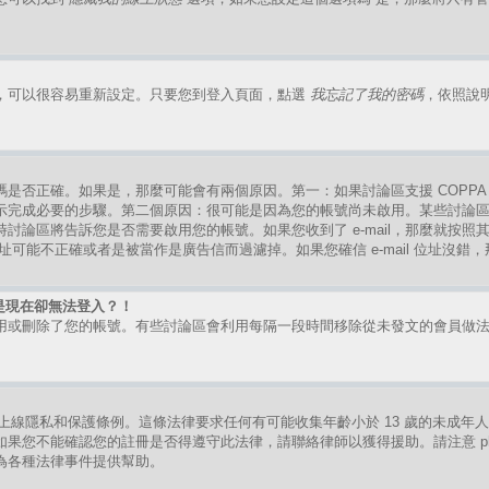
，可以很容易重新設定。只要您到登入頁面，點選
我忘記了我的密碼
，依照說
是否正確。如果是，那麼可能會有兩個原因。第一：如果討論區支援 COPPA
示完成必要的步驟。第二個原因：很可能是因為您的帳號尚未啟用。某些討論
討論區將告訴您是否需要啟用您的帳號。如果您收到了 e-mail，那麼就按
mail 位址可能不正確或者是被當作是廣告信而過濾掉。如果您確信 e-mail 位址沒
是現在卻無法登入？！
用或刪除了您的帳號。有些討論區會利用每隔一段時間移除從未發文的會員做
。
的兒童上線隱私和保護條例。這條法律要求任何有可能收集年齡小於 13 歲的未成
果您不能確認您的註冊是否得遵守此法律，請聯絡律師以獲得援助。請注意 ph
為各種法律事件提供幫助。