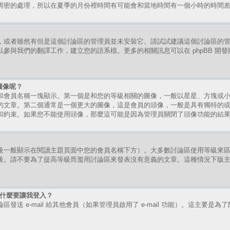
周密的處理，所以在夏季的月份裡時間有可能會和當地時間有一個小時的時間
，或者雖然有但是這個討論區的管理員並未安裝它。請試試建議這個討論區的
參與我們的翻譯工作，建立您的語系檔。更多的相關訊息可以在 phpBB 開
圖像呢？
和會員名稱一塊顯示。第一個是和您的等級相關的圖像，一般以星星、方塊或
的文章。第二個通常是一個更大的圖像，這是會員的頭像，一般是具有獨特的
和約束。如果您不能使用頭像，那麼這可能是因為管理員關閉了頭像功能的結
級一般顯示在閱讀主題頁面中您的會員名稱下方）。大多數討論區使用等級來
級。請不要為了提高等級而濫用討論區來發表沒有意義的文章。這種情況下版
時為什麼要讓我登入？
送 e-mail 給其他會員（如果管理員啟用了 e-mail 功能）。這主要是為了防