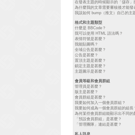
在發表主題的時候顯示的「儲存」
為什麼我的文章需要審核後才能發
我該如何 bump（推文）自己的主
格式和主題類型
什麼是 BBCode？
我可以使用 HTML 語法嗎？
表情符號是甚麼？
我能貼圖嗎？
全域公告是甚麼？
公告是甚麼？
置頂主題是甚麼？
鎖定主題是甚麼？
主題圖示是甚麼？
會員等級和會員群組
管理員是甚麼？
版主是甚麼？
會員群組是甚麼？
我要如何加入一個會員群組？
我要如何成為一個會員群組的組長
為何某些會員群組能顯示出不同的
「預設會員群組」是甚麼？
「管理團隊」連結是甚麼？
私人訊息