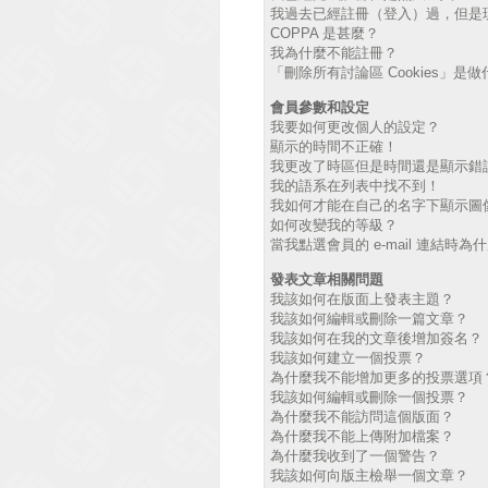
我過去已經註冊（登入）過，但是
COPPA 是甚麼？
我為什麼不能註冊？
「刪除所有討論區 Cookies」是
會員參數和設定
我要如何更改個人的設定？
顯示的時間不正確！
我更改了時區但是時間還是顯示錯
我的語系在列表中找不到！
我如何才能在自己的名字下顯示圖
如何改變我的等級？
當我點選會員的 e-mail 連結時
發表文章相關問題
我該如何在版面上發表主題？
我該如何編輯或刪除一篇文章？
我該如何在我的文章後增加簽名？
我該如何建立一個投票？
為什麼我不能增加更多的投票選項
我該如何編輯或刪除一個投票？
為什麼我不能訪問這個版面？
為什麼我不能上傳附加檔案？
為什麼我收到了一個警告？
我該如何向版主檢舉一個文章？