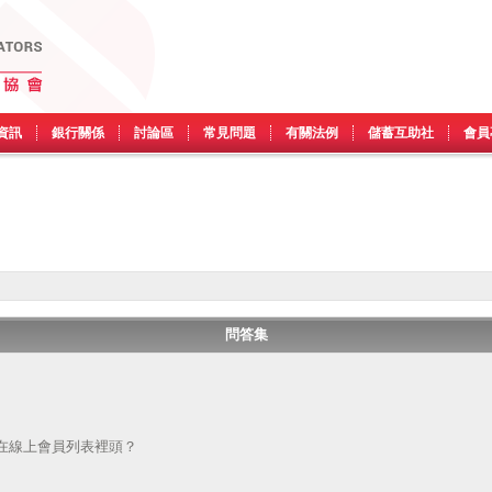
資訊
銀行關係
討論區
常見問題
有關法例
儲蓄互助社
會員
問答集
在線上會員列表裡頭？