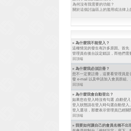
為何沒有我需要的功能？
關於這個討論區上的濫用或法律上
» 為什麼我不能登入？
這種情況的發生有許多原因。首先
管理員在後台設定錯誤，而他們需
回頂端
» 為什麼我必須註冊？
您不一定要註冊，這要看管理員是
發 e-mail 以及申請加入會員群
回頂端
» 為什麼我會自動登出？
如果您在登入時沒有勾選
自動登入
登入狀態請在登入時勾選自動登入
登入選項，那麼表示管理員已經關
回頂端
» 我要如何讓自己的會員名稱不出
在會員控制台「偏好設定」底下，