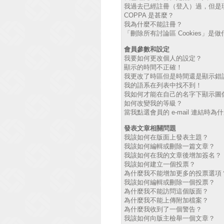
我過去已經註冊（登入）過，但是
COPPA 是甚麼？
我為什麼不能註冊？
「刪除所有討論區 Cookies」是
會員參數和設定
我要如何更改個人的設定？
顯示的時間不正確！
我更改了時區但是時間還是顯示錯
我的語系在列表中找不到！
我如何才能在自己的名字下顯示圖
如何改變我的等級？
當我點選會員的 e-mail 連結時
發表文章相關問題
我該如何在版面上發表主題？
我該如何編輯或刪除一篇文章？
我該如何在我的文章後增加簽名？
我該如何建立一個投票？
為什麼我不能增加更多的投票選項
我該如何編輯或刪除一個投票？
為什麼我不能訪問這個版面？
為什麼我不能上傳附加檔案？
為什麼我收到了一個警告？
我該如何向版主檢舉一個文章？