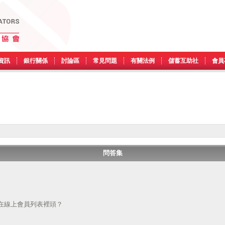
資訊
銀行關係
討論區
常見問題
有關法例
儲蓄互助社
會員
問答集
在線上會員列表裡頭？