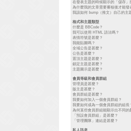
在發表主題的時候顯示的「儲存」
為什麼我的文章需要審核後才能發
我該如何 bump（推文）自己的主
格式和主題類型
什麼是 BBCode？
我可以使用 HTML 語法嗎？
表情符號是甚麼？
我能貼圖嗎？
全域公告是甚麼？
公告是甚麼？
置頂主題是甚麼？
鎖定主題是甚麼？
主題圖示是甚麼？
會員等級和會員群組
管理員是甚麼？
版主是甚麼？
會員群組是甚麼？
我要如何加入一個會員群組？
我要如何成為一個會員群組的組長
為何某些會員群組能顯示出不同的
「預設會員群組」是甚麼？
「管理團隊」連結是甚麼？
私人訊息