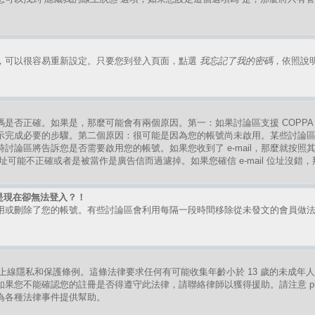
，可以很容易重新設定。只要您到登入頁面，點選
我忘記了我的密碼
，依照說
是否正確。如果是，那麼可能會有兩個原因。第一：如果討論區支援 COPPA
示完成必要的步驟。第二個原因：很可能是因為您的帳號尚未啟用。某些討論
討論區將告訴您是否需要啟用您的帳號。如果您收到了 e-mail，那麼就按
mail 位址可能不正確或者是被當作是廣告信而過濾掉。如果您確信 e-mail 位址沒
是現在卻無法登入？！
用或刪除了您的帳號。有些討論區會利用每隔一段時間移除從未發文的會員做
。
的兒童上線隱私和保護條例。這條法律要求任何有可能收集年齡小於 13 歲的未成
果您不能確認您的註冊是否得遵守此法律，請聯絡律師以獲得援助。請注意 ph
為各種法律事件提供幫助。