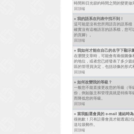
時間和日光節約時間之間的變更做
回頂端
» 我的語系在列表中找不到！
這可能是沒有您所用語言的語系檔
確實沒有這種語言的語系檔，您可以
的頁腳）。
回頂端
» 我如何才能在自己的名字下顯示
在瀏覽文章時，可能會有兩個圖像
的地位，或者您已經發表了多少篇
區的管理員決定，包括頭像的形式
回頂端
» 如何改變我的等級？
一般您不能直接更改您的等級（等
份，例如版主和管理員就是特殊等
而降低您的等級。
回頂端
» 當我點選會員的 e-mail 連結
很抱歉！只有註冊會員才能透過討論區發
送垃圾郵件。
回頂端