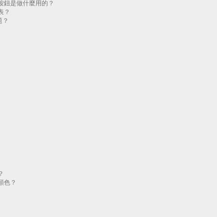
按鈕是做什麼用的？
表？
題？
？
顏色？