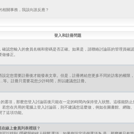
的相關事務，我該向誰反應？
登入和註冊問題
，確認您輸入的會員名稱和密碼是否正確。如果是，請聯絡討論區的管理員確
要做修正。
否設定您需要註冊後才能發表文章。但是，註冊將給您更多不同於訪客的權限
組、...等。註冊只需要花您少許時間，所以建議您註冊。
的選項，那麼您登入討論區後只能在一定的時間內保持登入狀態。這樣能防止
。若您在共用的電腦上登入討論區，則不建議您這麼做，例如在圖書館、網咖
閉了這項功能。
現在線上會員列表裡頭？
您可以找到
隱藏我的線上狀態
選項，如果您設定這個選項為
是
，那麼將只有管