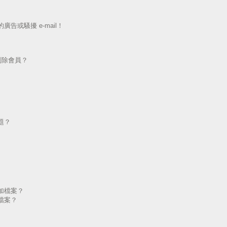
告或騷擾 e-mail！
刪除會員？
題？
加檔案？
檔案？