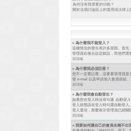
為何沒有我需要的功能？
關於這個討論區上的濫用或法律上
» 為什麼我不能登入？
這種情況的發生有許多原因。首先
管理員在後台設定錯誤，而他們需
回頂端
» 為什麼我必須註冊？
您不一定要註冊，這要看管理員是
發 e-mail 以及申請加入會員群
回頂端
» 為什麼我會自動登出？
如果您在登入時沒有勾選
自動登入
登入狀態請在登入時勾選自動登入
登入選項，那麼表示管理員已經關
回頂端
» 我要如何讓自己的會員名稱不出
在會員控制台「偏好設定」底下，