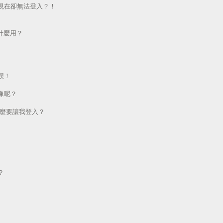
現在卻無法登入？！
做什麼用？
誤！
像呢？
為什麼要讓我登入？
？