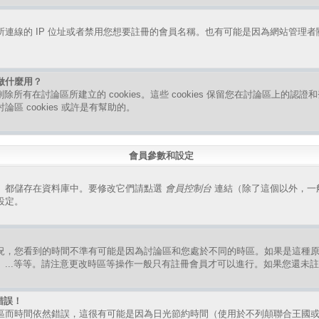
連線的 IP 位址或者禁用您想要註冊的會員名稱。也有可能是因為網站管理
是做什麼用？
指刪除所有在討論區所建立的 cookies。這些 cookies 保留您在討論區上的
區 cookies 或許是有幫助的。
會員參數和設定
）都儲存在資料庫中。要修改它們請點選
會員控制台
連結（除了這個以外，一
設定。
況，您看到的時間不準有可能是因為討論區和您處於不同的時區。如果是這種
、...等等。請注意更改時區等操作一般只有註冊會員才可以進行。如果您還未
錯誤！
區而時間依然錯誤，這很有可能是因為日光節約時間（使用於不列顛聯合王國