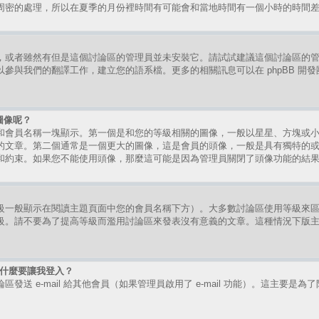
周密的處理，所以在夏季的月份裡時間有可能會和當地時間有一個小時的時間
，或者雖然有但是這個討論區的管理員並未安裝它。請試試建議這個討論區的
參與我們的翻譯工作，建立您的語系檔。更多的相關訊息可以在 phpBB 開
圖像呢？
和會員名稱一塊顯示。第一個是和您的等級相關的圖像，一般以星星、方塊或
的文章。第二個通常是一個更大的圖像，這是會員的頭像，一般是具有獨特的
和約束。如果您不能使用頭像，那麼這可能是因為管理員關閉了頭像功能的結
級一般顯示在閱讀主題頁面中您的會員名稱下方）。大多數討論區使用等級來
級。請不要為了提高等級而濫用討論區來發表沒有意義的文章。這種情況下版
時為什麼要讓我登入？
送 e-mail 給其他會員（如果管理員啟用了 e-mail 功能）。這主要是為了防