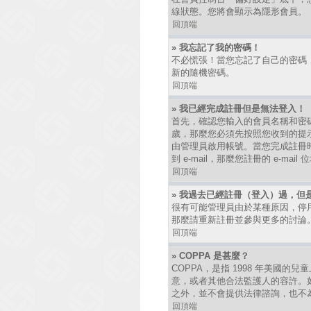
線狀態。您將會顯示為隱形會員。
回頂端
» 我忘記了我的密碼！
不必慌張！當您忘記了自己的密碼
新的隨機密碼。
回頂端
» 我已經完成註冊但是無法登入！
首先，確認您輸入的會員名稱和密碼
歲，那麼您必須先按照您收到的提
由管理員啟用帳號。當您完成註冊時
到 e-mail，那麼您註冊的 e-
回頂端
» 我過去已經註冊（登入）過，但
很有可能管理員由於某種原因，停
那麼請重新註冊並參與更多的討論
回頂端
» COPPA 是甚麼？
COPPA，是指 1998 年美國
意，或者其他合法監護人的容許。如
之外，並不會提供法律諮詢，也不
回頂端