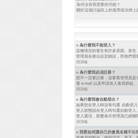
為何沒有我需要的功能？
關於這個討論區上的濫用或法律上
» 為什麼我不能登入？
這種情況的發生有許多原因。首先
管理員在後台設定錯誤，而他們需
回頂端
» 為什麼我必須註冊？
您不一定要註冊，這要看管理員是
發 e-mail 以及申請加入會員群
回頂端
» 為什麼我會自動登出？
如果您在登入時沒有勾選
自動登入
登入狀態請在登入時勾選自動登入
登入選項，那麼表示管理員已經關
回頂端
» 我要如何讓自己的會員名稱不出
在會員控制台「偏好設定」底下，