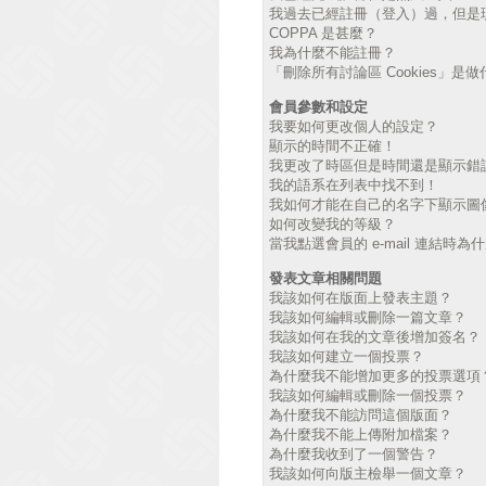
我過去已經註冊（登入）過，但是
COPPA 是甚麼？
我為什麼不能註冊？
「刪除所有討論區 Cookies」是
會員參數和設定
我要如何更改個人的設定？
顯示的時間不正確！
我更改了時區但是時間還是顯示錯
我的語系在列表中找不到！
我如何才能在自己的名字下顯示圖
如何改變我的等級？
當我點選會員的 e-mail 連結時
發表文章相關問題
我該如何在版面上發表主題？
我該如何編輯或刪除一篇文章？
我該如何在我的文章後增加簽名？
我該如何建立一個投票？
為什麼我不能增加更多的投票選項
我該如何編輯或刪除一個投票？
為什麼我不能訪問這個版面？
為什麼我不能上傳附加檔案？
為什麼我收到了一個警告？
我該如何向版主檢舉一個文章？