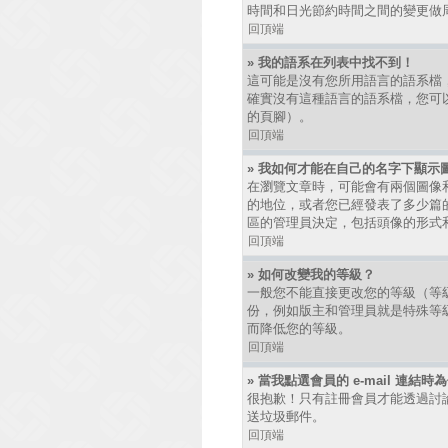
時間和日光節約時間之間的變更做
回頂端
» 我的語系在列表中找不到！
這可能是沒有您所用語言的語系檔
確實沒有這種語言的語系檔，您可以
的頁腳）。
回頂端
» 我如何才能在自己的名字下顯示
在瀏覽文章時，可能會有兩個圖像
的地位，或者您已經發表了多少篇
區的管理員決定，包括頭像的形式
回頂端
» 如何改變我的等級？
一般您不能直接更改您的等級（等
份，例如版主和管理員就是特殊等
而降低您的等級。
回頂端
» 當我點選會員的 e-mail 連結
很抱歉！只有註冊會員才能透過討論區發
送垃圾郵件。
回頂端