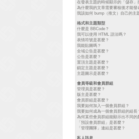
在發表主題的時候顯示的「儲存」
為什麼我的文章需要審核後才能發
我該如何 bump（推文）自己的主
格式和主題類型
什麼是 BBCode？
我可以使用 HTML 語法嗎？
表情符號是甚麼？
我能貼圖嗎？
全域公告是甚麼？
公告是甚麼？
置頂主題是甚麼？
鎖定主題是甚麼？
主題圖示是甚麼？
會員等級和會員群組
管理員是甚麼？
版主是甚麼？
會員群組是甚麼？
我要如何加入一個會員群組？
我要如何成為一個會員群組的組長
為何某些會員群組能顯示出不同的
「預設會員群組」是甚麼？
「管理團隊」連結是甚麼？
私人訊息