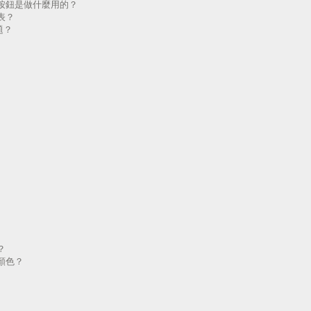
按鈕是做什麼用的？
表？
題？
？
顏色？