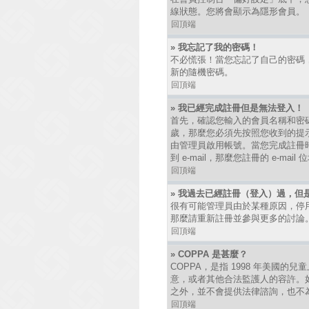
線狀態。您將會顯示為隱形會員。
回頂端
» 我忘記了我的密碼！
不必慌張！當您忘記了自己的密碼
新的隨機密碼。
回頂端
» 我已經完成註冊但是無法登入！
首先，確認您輸入的會員名稱和密碼
歲，那麼您必須先按照您收到的提
由管理員啟用帳號。當您完成註冊時
到 e-mail，那麼您註冊的 e-
回頂端
» 我過去已經註冊（登入）過，但
很有可能管理員由於某種原因，停
那麼請重新註冊並參與更多的討論
回頂端
» COPPA 是甚麼？
COPPA，是指 1998 年美國
意，或者其他合法監護人的容許。如
之外，並不會提供法律諮詢，也不
回頂端