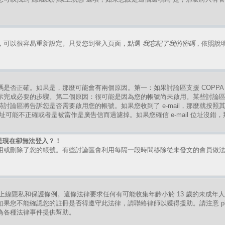
，可以很容易重新設定。只要您到登入頁面，點選
我忘記了我的密碼
，依照說
是否正確。如果是，那麼可能會有兩個原因。第一：如果討論區支援 COPPA
示完成必要的步驟。第二個原因：很可能是因為您的帳號尚未啟用。某些討論
討論區將告訴您是否需要啟用您的帳號。如果您收到了 e-mail，那麼就按
mail 位址可能不正確或者是被當作是廣告信而過濾掉。如果您確信 e-mail 位址沒
是現在卻無法登入？！
用或刪除了您的帳號。有些討論區會利用每隔一段時間移除從未發文的會員做
。
的兒童上線隱私和保護條例。這條法律要求任何有可能收集年齡小於 13 歲的未成
果您不能確認您的註冊是否得遵守此法律，請聯絡律師以獲得援助。請注意 ph
為各種法律事件提供幫助。