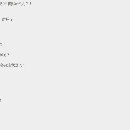
現在卻無法登入？！
做什麼用？
誤！
像呢？
為什麼要讓我登入？
？