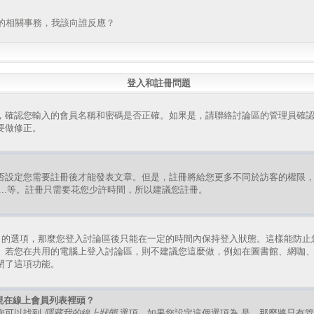
的相關事務，我該向誰反應？
登入和註冊問題
，確認您輸入的會員名稱和密碼是否正確。如果是，請聯絡討論區的管理員確
要做修正。
否設定您需要註冊後才能發表文章。但是，註冊將給您更多不同於訪客的權限
組、...等。註冊只需要花您少許時間，所以建議您註冊。
的選項，那麼您登入討論區後只能在一定的時間內保持登入狀態。這樣能防止
。若您在共用的電腦上登入討論區，則不建議您這麼做，例如在圖書館、網咖
閉了這項功能。
現在線上會員列表裡頭？
您可以找到
隱藏我的線上狀態
選項，如果您設定這個選項為
是
，那麼將只有管