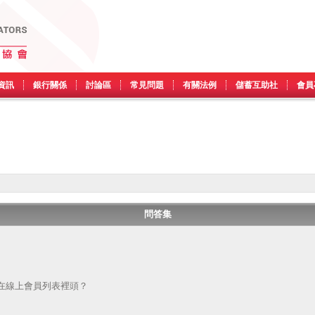
資訊
銀行關係
討論區
常見問題
有關法例
儲蓄互助社
會員
問答集
在線上會員列表裡頭？