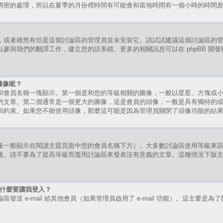
周密的處理，所以在夏季的月份裡時間有可能會和當地時間有一個小時的時間
，或者雖然有但是這個討論區的管理員並未安裝它。請試試建議這個討論區的
參與我們的翻譯工作，建立您的語系檔。更多的相關訊息可以在 phpBB 開
圖像呢？
和會員名稱一塊顯示。第一個是和您的等級相關的圖像，一般以星星、方塊或
的文章。第二個通常是一個更大的圖像，這是會員的頭像，一般是具有獨特的
和約束。如果您不能使用頭像，那麼這可能是因為管理員關閉了頭像功能的結
級一般顯示在閱讀主題頁面中您的會員名稱下方）。大多數討論區使用等級來
級。請不要為了提高等級而濫用討論區來發表沒有意義的文章。這種情況下版
時為什麼要讓我登入？
送 e-mail 給其他會員（如果管理員啟用了 e-mail 功能）。這主要是為了防