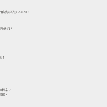
告或騷擾 e-mail！
刪除會員？
題？
加檔案？
檔案？