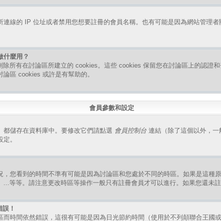
連線的 IP 位址或者禁用您想要註冊的會員名稱。也有可能是因為網站管理
是做什麼用？
指刪除所有在討論區所建立的 cookies。這些 cookies 保留您在討論區上的
區 cookies 或許是有幫助的。
會員參數和設定
）都儲存在資料庫中。要修改它們請點選
會員控制台
連結（除了這個以外，一
設定。
況，您看到的時間不準有可能是因為討論區和您處於不同的時區。如果是這種
、...等等。請注意更改時區等操作一般只有註冊會員才可以進行。如果您還未
錯誤！
區而時間依然錯誤，這很有可能是因為日光節約時間（使用於不列顛聯合王國