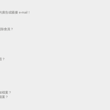
告或騷擾 e-mail！
刪除會員？
題？
加檔案？
檔案？