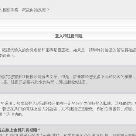
的相關事務，我該向誰反應？
登入和註冊問題
，確認您輸入的會員名稱和密碼是否正確。如果是，請聯絡討論區的管理員確
要做修正。
否設定您需要註冊後才能發表文章。但是，註冊將給您更多不同於訪客的權限
組、...等。註冊只需要花您少許時間，所以建議您註冊。
的選項，那麼您登入討論區後只能在一定的時間內保持登入狀態。這樣能防止
。若您在共用的電腦上登入討論區，則不建議您這麼做，例如在圖書館、網咖
閉了這項功能。
現在線上會員列表裡頭？
您可以找到
隱藏我的線上狀態
選項，如果您設定這個選項為
是
，那麼將只有管