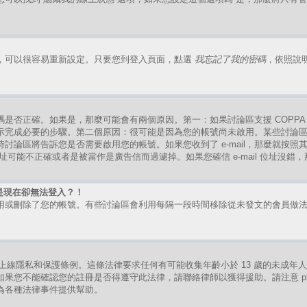
，可以很容易重新設定。只要您到登入頁面，點選
我忘記了我的密碼
，依照說
是否正確。如果是，那麼可能會有兩個原因。第一：如果討論區支援 COPPA
示完成必要的步驟。第二個原因：很可能是因為您的帳號尚未啟用。某些討論
討論區將告訴您是否需要啟用您的帳號。如果您收到了 e-mail，那麼就按
mail 位址可能不正確或者是被當作是廣告信而過濾掉。如果您確信 e-mail 位址沒
是現在卻無法登入？！
用或刪除了您的帳號。有些討論區會利用每隔一段時間移除從未發文的會員做
。
的兒童上線隱私和保護條例。這條法律要求任何有可能收集年齡小於 13 歲的未成
果您不能確認您的註冊是否得遵守此法律，請聯絡律師以獲得援助。請注意 ph
為各種法律事件提供幫助。