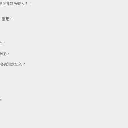
現在卻無法登入？！
做什麼用？
誤！
像呢？
為什麼要讓我登入？
？