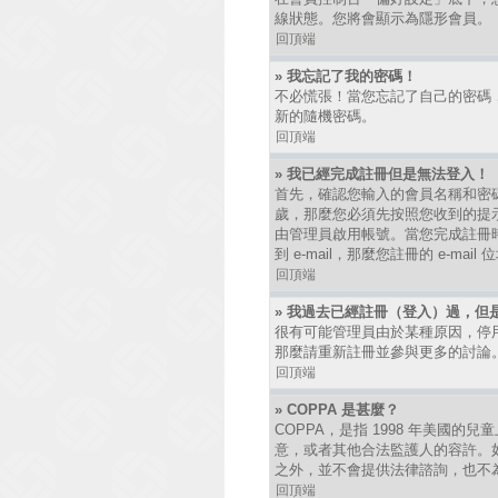
線狀態。您將會顯示為隱形會員。
回頂端
» 我忘記了我的密碼！
不必慌張！當您忘記了自己的密碼
新的隨機密碼。
回頂端
» 我已經完成註冊但是無法登入！
首先，確認您輸入的會員名稱和密碼
歲，那麼您必須先按照您收到的提
由管理員啟用帳號。當您完成註冊時
到 e-mail，那麼您註冊的 e-
回頂端
» 我過去已經註冊（登入）過，但
很有可能管理員由於某種原因，停
那麼請重新註冊並參與更多的討論
回頂端
» COPPA 是甚麼？
COPPA，是指 1998 年美國
意，或者其他合法監護人的容許。如
之外，並不會提供法律諮詢，也不
回頂端