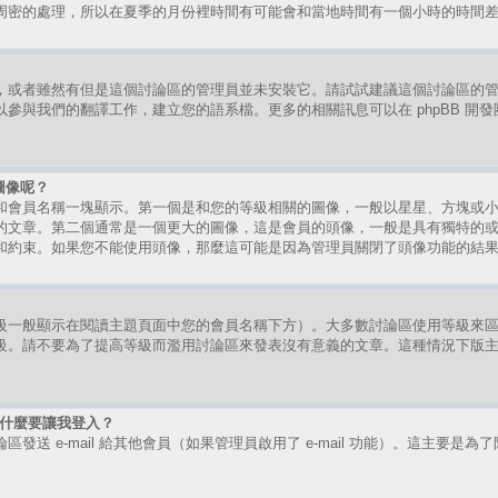
周密的處理，所以在夏季的月份裡時間有可能會和當地時間有一個小時的時間
，或者雖然有但是這個討論區的管理員並未安裝它。請試試建議這個討論區的
參與我們的翻譯工作，建立您的語系檔。更多的相關訊息可以在 phpBB 開
圖像呢？
和會員名稱一塊顯示。第一個是和您的等級相關的圖像，一般以星星、方塊或
的文章。第二個通常是一個更大的圖像，這是會員的頭像，一般是具有獨特的
和約束。如果您不能使用頭像，那麼這可能是因為管理員關閉了頭像功能的結
級一般顯示在閱讀主題頁面中您的會員名稱下方）。大多數討論區使用等級來
級。請不要為了提高等級而濫用討論區來發表沒有意義的文章。這種情況下版
時為什麼要讓我登入？
送 e-mail 給其他會員（如果管理員啟用了 e-mail 功能）。這主要是為了防