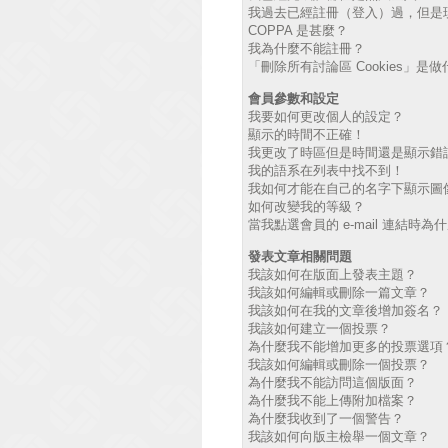
我過去已經註冊（登入）過，但是
COPPA 是甚麼？
我為什麼不能註冊？
「刪除所有討論區 Cookies」是
會員參數和設定
我要如何更改個人的設定？
顯示的時間不正確！
我更改了時區但是時間還是顯示錯
我的語系在列表中找不到！
我如何才能在自己的名字下顯示圖
如何改變我的等級？
當我點選會員的 e-mail 連結時
發表文章相關問題
我該如何在版面上發表主題？
我該如何編輯或刪除一篇文章？
我該如何在我的文章後增加簽名？
我該如何建立一個投票？
為什麼我不能增加更多的投票選項
我該如何編輯或刪除一個投票？
為什麼我不能訪問這個版面？
為什麼我不能上傳附加檔案？
為什麼我收到了一個警告？
我該如何向版主檢舉一個文章？