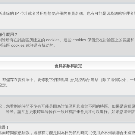
連線的 IP 位址或者禁用您想要註冊的會員名稱。也有可能是因為網站管理
是做什麼用？
指刪除所有在討論區所建立的 cookies。這些 cookies 保留您在討論區上的
區 cookies 或許是有幫助的。
會員參數和設定
）都儲存在資料庫中。要修改它們請點選
會員控制台
連結（除了這個以外，一
設定。
況，您看到的時間不準有可能是因為討論區和您處於不同的時區。如果是這種
、...等等。請注意更改時區等操作一般只有註冊會員才可以進行。如果您還未
錯誤！
區而時間依然錯誤，這很有可能是因為日光節約時間（使用於不列顛聯合王國