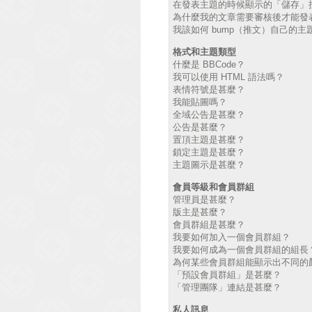
在發表主題的時候顯示的「儲存」
為什麼我的文章需要審核後才能發
我該如何 bump（推文）自己的主
格式和主題類型
什麼是 BBCode？
我可以使用 HTML 語法嗎？
表情符號是甚麼？
我能貼圖嗎？
全域公告是甚麼？
公告是甚麼？
置頂主題是甚麼？
鎖定主題是甚麼？
主題圖示是甚麼？
會員等級和會員群組
管理員是甚麼？
版主是甚麼？
會員群組是甚麼？
我要如何加入一個會員群組？
我要如何成為一個會員群組的組長
為何某些會員群組能顯示出不同的
「預設會員群組」是甚麼？
「管理團隊」連結是甚麼？
私人訊息