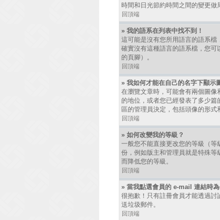
時間和日光節約時間之間的變更做
回頂端
» 我的語系在列表中找不到！
這可能是沒有您所用語言的語系檔
確實沒有這種語言的語系檔，您可以
的頁腳）。
回頂端
» 我如何才能在自己的名字下顯示
在瀏覽文章時，可能會有兩個圖像
的地位，或者您已經發表了多少篇
區的管理員決定，包括頭像的形式
回頂端
» 如何改變我的等級？
一般您不能直接更改您的等級（等
份，例如版主和管理員就是特殊等
而降低您的等級。
回頂端
» 當我點選會員的 e-mail 連結
很抱歉！只有註冊會員才能透過討論區發
送垃圾郵件。
回頂端