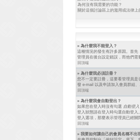
為何沒有我需要的功能？
關於這個討論區上的濫用或法律上
» 為什麼我不能登入？
這種情況的發生有許多原因。首先
管理員在後台設定錯誤，而他們需
回頂端
» 為什麼我必須註冊？
您不一定要註冊，這要看管理員是
發 e-mail 以及申請加入會員群
回頂端
» 為什麼我會自動登出？
如果您在登入時沒有勾選
自動登入
登入狀態請在登入時勾選自動登入
登入選項，那麼表示管理員已經關
回頂端
» 我要如何讓自己的會員名稱不出
在會員控制台「偏好設定」底下，