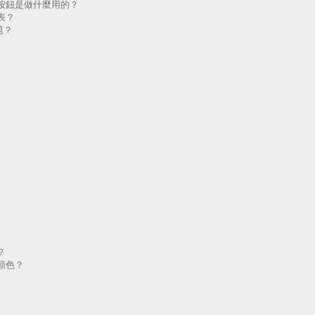
按鈕是做什麼用的？
表？
題？
？
顏色？