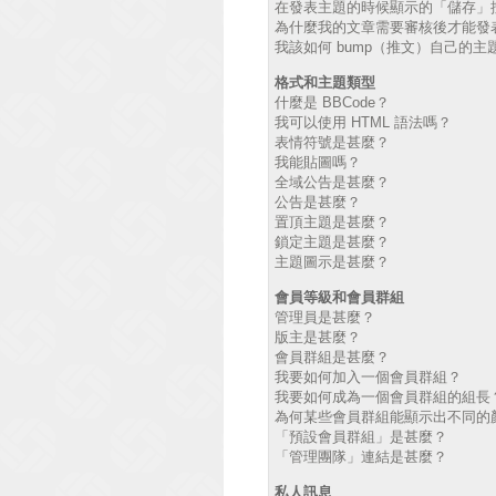
在發表主題的時候顯示的「儲存」
為什麼我的文章需要審核後才能發
我該如何 bump（推文）自己的主
格式和主題類型
什麼是 BBCode？
我可以使用 HTML 語法嗎？
表情符號是甚麼？
我能貼圖嗎？
全域公告是甚麼？
公告是甚麼？
置頂主題是甚麼？
鎖定主題是甚麼？
主題圖示是甚麼？
會員等級和會員群組
管理員是甚麼？
版主是甚麼？
會員群組是甚麼？
我要如何加入一個會員群組？
我要如何成為一個會員群組的組長
為何某些會員群組能顯示出不同的
「預設會員群組」是甚麼？
「管理團隊」連結是甚麼？
私人訊息