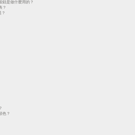
按鈕是做什麼用的？
表？
題？
？
顏色？