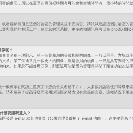
周密的處理，所以在夏季的月份裡時間有可能會和當地時間有一個小時的時間
，或者雖然有但是這個討論區的管理員並未安裝它。請試試建議這個討論區的
參與我們的翻譯工作，建立您的語系檔。更多的相關訊息可以在 phpBB 開
圖像呢？
和會員名稱一塊顯示。第一個是和您的等級相關的圖像，一般以星星、方塊或
的文章。第二個通常是一個更大的圖像，這是會員的頭像，一般是具有獨特的
和約束。如果您不能使用頭像，那麼這可能是因為管理員關閉了頭像功能的結
級一般顯示在閱讀主題頁面中您的會員名稱下方）。大多數討論區使用等級來
級。請不要為了提高等級而濫用討論區來發表沒有意義的文章。這種情況下版
時為什麼要讓我登入？
送 e-mail 給其他會員（如果管理員啟用了 e-mail 功能）。這主要是為了防