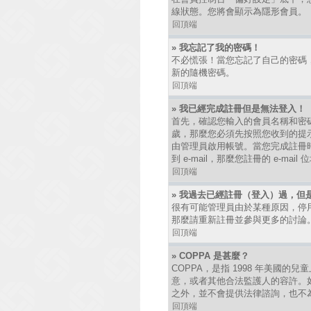
線狀態。您將會顯示為隱形會員。
回頂端
» 我忘記了我的密碼！
不必慌張！當您忘記了自己的密碼
新的隨機密碼。
回頂端
» 我已經完成註冊但是無法登入！
首先，確認您輸入的會員名稱和密碼
歲，那麼您必須先按照您收到的提
由管理員啟用帳號。當您完成註冊時
到 e-mail，那麼您註冊的 e-
回頂端
» 我過去已經註冊（登入）過，但
很有可能管理員由於某種原因，停
那麼請重新註冊並參與更多的討論
回頂端
» COPPA 是甚麼？
COPPA，是指 1998 年美國
意，或者其他合法監護人的容許。如
之外，並不會提供法律諮詢，也不
回頂端