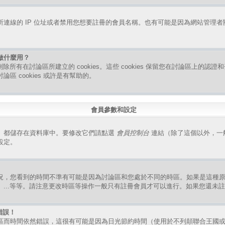
連線的 IP 位址或者禁用您想要註冊的會員名稱。也有可能是因為網站管理
是做什麼用？
指刪除所有在討論區所建立的 cookies。這些 cookies 保留您在討論區上的
區 cookies 或許是有幫助的。
會員參數和設定
）都儲存在資料庫中。要修改它們請點選
會員控制台
連結（除了這個以外，一
設定。
況，您看到的時間不準有可能是因為討論區和您處於不同的時區。如果是這種
、...等等。請注意更改時區等操作一般只有註冊會員才可以進行。如果您還未
錯誤！
區而時間依然錯誤，這很有可能是因為日光節約時間（使用於不列顛聯合王國