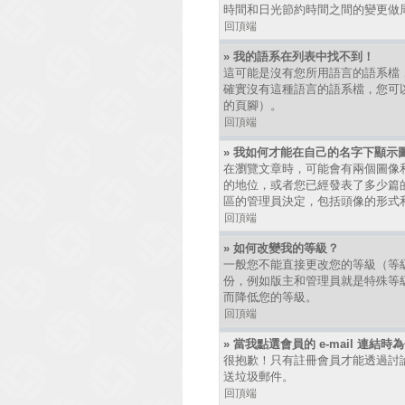
時間和日光節約時間之間的變更做
回頂端
» 我的語系在列表中找不到！
這可能是沒有您所用語言的語系檔
確實沒有這種語言的語系檔，您可以
的頁腳）。
回頂端
» 我如何才能在自己的名字下顯示
在瀏覽文章時，可能會有兩個圖像
的地位，或者您已經發表了多少篇
區的管理員決定，包括頭像的形式
回頂端
» 如何改變我的等級？
一般您不能直接更改您的等級（等
份，例如版主和管理員就是特殊等
而降低您的等級。
回頂端
» 當我點選會員的 e-mail 連結
很抱歉！只有註冊會員才能透過討論區發
送垃圾郵件。
回頂端