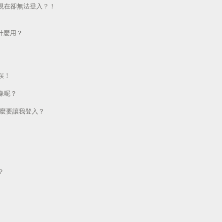
現在卻無法登入？！
做什麼用？
誤！
像呢？
為什麼要讓我登入？
？