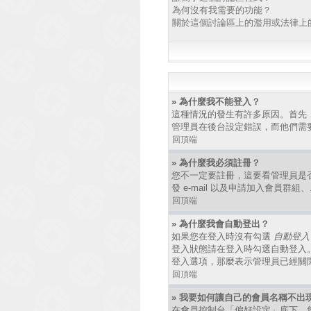
為何沒有我需要的功能？
關於這個討論區上的濫用或法律上
» 為什麼我不能登入？
這種情況的發生有許多原因。首先
管理員在後台設定錯誤，而他們需
回頂端
» 為什麼我必須註冊？
您不一定要註冊，這要看管理員是
發 e-mail 以及申請加入會員群
回頂端
» 為什麼我會自動登出？
如果您在登入時沒有勾選
自動登入
登入狀態請在登入時勾選自動登入
登入選項，那麼表示管理員已經關
回頂端
» 我要如何讓自己的會員名稱不出
在會員控制台「偏好設定」底下，