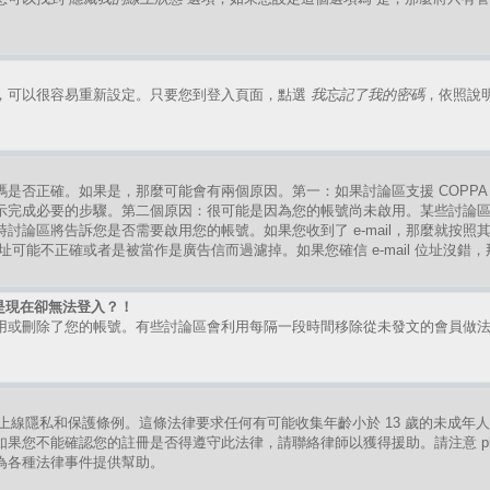
，可以很容易重新設定。只要您到登入頁面，點選
我忘記了我的密碼
，依照說
是否正確。如果是，那麼可能會有兩個原因。第一：如果討論區支援 COPPA
示完成必要的步驟。第二個原因：很可能是因為您的帳號尚未啟用。某些討論
討論區將告訴您是否需要啟用您的帳號。如果您收到了 e-mail，那麼就按
mail 位址可能不正確或者是被當作是廣告信而過濾掉。如果您確信 e-mail 位址沒
是現在卻無法登入？！
用或刪除了您的帳號。有些討論區會利用每隔一段時間移除從未發文的會員做
。
的兒童上線隱私和保護條例。這條法律要求任何有可能收集年齡小於 13 歲的未成
果您不能確認您的註冊是否得遵守此法律，請聯絡律師以獲得援助。請注意 ph
為各種法律事件提供幫助。