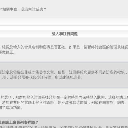
的相關事務，我該向誰反應？
登入和註冊問題
，確認您輸入的會員名稱和密碼是否正確。如果是，請聯絡討論區的管理員確
要做修正。
否設定您需要註冊後才能發表文章。但是，註冊將給您更多不同於訪客的權限
組、...等。註冊只需要花您少許時間，所以建議您註冊。
的選項，那麼您登入討論區後只能在一定的時間內保持登入狀態。這樣能防止
。若您在共用的電腦上登入討論區，則不建議您這麼做，例如在圖書館、網咖
閉了這項功能。
現在線上會員列表裡頭？
您可以找到
隱藏我的線上狀態
選項，如果您設定這個選項為
是
，那麼將只有管