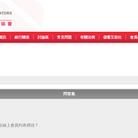
資訊
銀行關係
討論區
常見問題
有關法例
儲蓄互助社
會員
問答集
在線上會員列表裡頭？