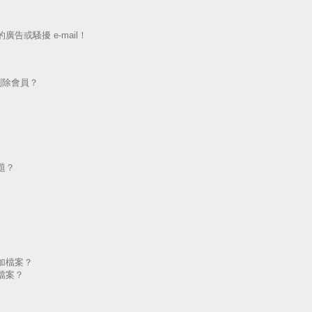
告或騷擾 e-mail！
刪除會員？
題？
加檔案？
檔案？