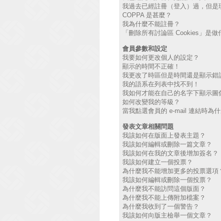
我過去已經註冊（登入）過，但是
COPPA 是甚麼？
我為什麼不能註冊？
「刪除所有討論區 Cookies」是
會員參數和設定
我要如何更改個人的設定？
顯示的時間不正確！
我更改了時區但是時間還是顯示錯
我的語系在列表中找不到！
我如何才能在自己的名字下顯示圖
如何改變我的等級？
當我點選會員的 e-mail 連結時
發表文章相關問題
我該如何在版面上發表主題？
我該如何編輯或刪除一篇文章？
我該如何在我的文章後增加簽名？
我該如何建立一個投票？
為什麼我不能增加更多的投票選項
我該如何編輯或刪除一個投票？
為什麼我不能訪問這個版面？
為什麼我不能上傳附加檔案？
為什麼我收到了一個警告？
我該如何向版主檢舉一個文章？