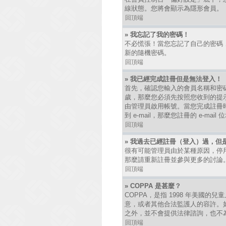
線狀態。您將會顯示為隱形會員。
回頂端
» 我忘記了我的密碼！
不必慌張！當您忘記了自己的密碼
新的隨機密碼。
回頂端
» 我已經完成註冊但是無法登入！
首先，確認您輸入的會員名稱和密碼
歲，那麼您必須先按照您收到的提
由管理員啟用帳號。當您完成註冊時
到 e-mail，那麼您註冊的 e-
回頂端
» 我過去已經註冊（登入）過，但
很有可能管理員由於某種原因，停
那麼請重新註冊並參與更多的討論
回頂端
» COPPA 是甚麼？
COPPA，是指 1998 年美國
意，或者其他合法監護人的容許。如
之外，並不會提供法律諮詢，也不
回頂端