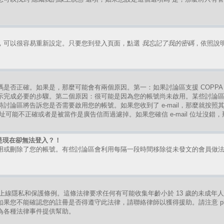
，可以很容易重新設定。只要您到登入頁面，點選
我忘記了我的密碼
，依照說
是否正確。如果是，那麼可能會有兩個原因。第一：如果討論區支援 COPPA
示完成必要的步驟。第二個原因：很可能是因為您的帳號尚未啟用。某些討論
討論區將告訴您是否需要啟用您的帳號。如果您收到了 e-mail，那麼就按
mail 位址可能不正確或者是被當作是廣告信而過濾掉。如果您確信 e-mail 位址沒
是現在卻無法登入？！
用或刪除了您的帳號。有些討論區會利用每隔一段時間移除從未發文的會員做
。
的兒童上線隱私和保護條例。這條法律要求任何有可能收集年齡小於 13 歲的未成
果您不能確認您的註冊是否得遵守此法律，請聯絡律師以獲得援助。請注意 ph
為各種法律事件提供幫助。