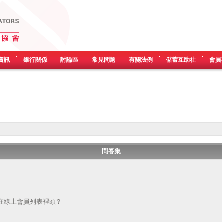
資訊
銀行關係
討論區
常見問題
有關法例
儲蓄互助社
會員
問答集
在線上會員列表裡頭？