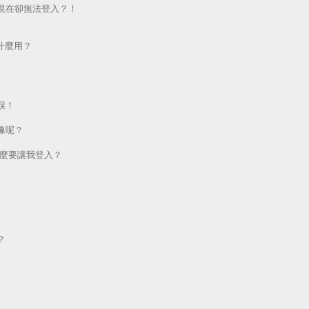
現在卻無法登入？！
做什麼用？
誤！
像呢？
為什麼要讓我登入？
？