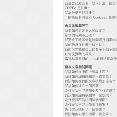
我過去已經註冊（登入）過，但是
COPPA 是甚麼？
我為什麼不能註冊？
「刪除所有討論區 Cookies」是
會員參數和設定
我要如何更改個人的設定？
顯示的時間不正確！
我更改了時區但是時間還是顯示錯
我的語系在列表中找不到！
我如何才能在自己的名字下顯示圖
如何改變我的等級？
當我點選會員的 e-mail 連結時
發表文章相關問題
我該如何在版面上發表主題？
我該如何編輯或刪除一篇文章？
我該如何在我的文章後增加簽名？
我該如何建立一個投票？
為什麼我不能增加更多的投票選項
我該如何編輯或刪除一個投票？
為什麼我不能訪問這個版面？
為什麼我不能上傳附加檔案？
為什麼我收到了一個警告？
我該如何向版主檢舉一個文章？