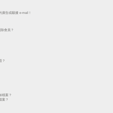
告或騷擾 e-mail！
刪除會員？
題？
加檔案？
檔案？