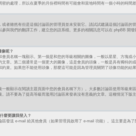
周密的處理，所以在夏季的月份裡時間有可能會和當地時間有一個小時的時間
，或者雖然有但是這個討論區的管理員並未安裝它。請試試建議這個討論區的
參與我們的翻譯工作，建立您的語系檔。更多的相關訊息可以在 phpBB 開
圖像呢？
和會員名稱一塊顯示。第一個是和您的等級相關的圖像，一般以星星、方塊或
的文章。第二個通常是一個更大的圖像，這是會員的頭像，一般是具有獨特的
和約束。如果您不能使用頭像，那麼這可能是因為管理員關閉了頭像功能的結
級一般顯示在閱讀主題頁面中您的會員名稱下方）。大多數討論區使用等級來
級。請不要為了提高等級而濫用討論區來發表沒有意義的文章。這種情況下版
時為什麼要讓我登入？
送 e-mail 給其他會員（如果管理員啟用了 e-mail 功能）。這主要是為了防