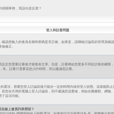
的相關事務，我該向誰反應？
登入和註冊問題
，確認您輸入的會員名稱和密碼是否正確。如果是，請聯絡討論區的管理員確
要做修正。
否設定您需要註冊後才能發表文章。但是，註冊將給您更多不同於訪客的權限
組、...等。註冊只需要花您少許時間，所以建議您註冊。
的選項，那麼您登入討論區後只能在一定的時間內保持登入狀態。這樣能防止
。若您在共用的電腦上登入討論區，則不建議您這麼做，例如在圖書館、網咖
閉了這項功能。
現在線上會員列表裡頭？
您可以找到
隱藏我的線上狀態
選項，如果您設定這個選項為
是
，那麼將只有管