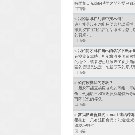
時間和日光節約時間之間的變更做
回頂端
» 我的語系在列表中找不到！
這可能是沒有您所用語言的語系檔
確實沒有這種語言的語系檔，您可以
的頁腳）。
回頂端
» 我如何才能在自己的名字下顯示
在瀏覽文章時，可能會有兩個圖像
的地位，或者您已經發表了多少篇
區的管理員決定，包括頭像的形式
回頂端
» 如何改變我的等級？
一般您不能直接更改您的等級（等
份，例如版主和管理員就是特殊等
而降低您的等級。
回頂端
» 當我點選會員的 e-mail 連結
很抱歉！只有註冊會員才能透過討論區發
送垃圾郵件。
回頂端