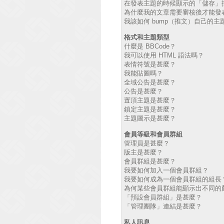
在發表主題的時候顯示的「儲存」
為什麼我的文章需要審核後才能發
我該如何 bump（推文）自己的主
格式和主題類型
什麼是 BBCode？
我可以使用 HTML 語法嗎？
表情符號是甚麼？
我能貼圖嗎？
全域公告是甚麼？
公告是甚麼？
置頂主題是甚麼？
鎖定主題是甚麼？
主題圖示是甚麼？
會員等級和會員群組
管理員是甚麼？
版主是甚麼？
會員群組是甚麼？
我要如何加入一個會員群組？
我要如何成為一個會員群組的組長
為何某些會員群組能顯示出不同的
「預設會員群組」是甚麼？
「管理團隊」連結是甚麼？
私人訊息