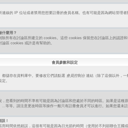
連線的 IP 位址或者禁用您想要註冊的會員名稱。也有可能是因為網站管理
是做什麼用？
指刪除所有在討論區所建立的 cookies。這些 cookies 保留您在討論區上的
區 cookies 或許是有幫助的。
會員參數和設定
）都儲存在資料庫中。要修改它們請點選
會員控制台
連結（除了這個以外，一
設定。
況，您看到的時間不準有可能是因為討論區和您處於不同的時區。如果是這種
、...等等。請注意更改時區等操作一般只有註冊會員才可以進行。如果您還未
錯誤！
區而時間依然錯誤，這很有可能是因為日光節約時間（使用於不列顛聯合王國