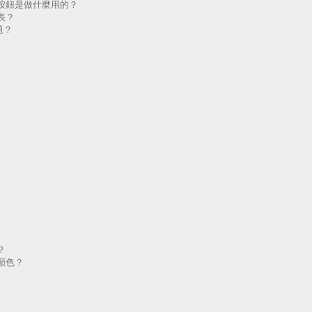
按鈕是做什麼用的？
表？
題？
？
顏色？