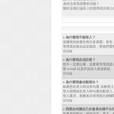
為何沒有我需要的功能？
關於這個討論區上的濫用或法律上
» 為什麼我不能登入？
這種情況的發生有許多原因。首先
管理員在後台設定錯誤，而他們需
回頂端
» 為什麼我必須註冊？
您不一定要註冊，這要看管理員是
發 e-mail 以及申請加入會員群
回頂端
» 為什麼我會自動登出？
如果您在登入時沒有勾選
自動登入
登入狀態請在登入時勾選自動登入
登入選項，那麼表示管理員已經關
回頂端
» 我要如何讓自己的會員名稱不出
在會員控制台「偏好設定」底下，