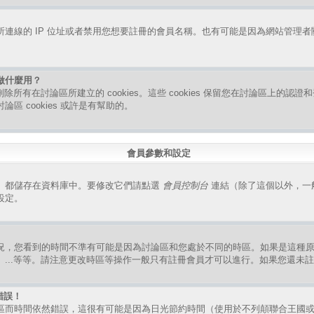
連線的 IP 位址或者禁用您想要註冊的會員名稱。也有可能是因為網站管理
是做什麼用？
指刪除所有在討論區所建立的 cookies。這些 cookies 保留您在討論區上的
區 cookies 或許是有幫助的。
會員參數和設定
）都儲存在資料庫中。要修改它們請點選
會員控制台
連結（除了這個以外，一
設定。
況，您看到的時間不準有可能是因為討論區和您處於不同的時區。如果是這種
、...等等。請注意更改時區等操作一般只有註冊會員才可以進行。如果您還未
錯誤！
區而時間依然錯誤，這很有可能是因為日光節約時間（使用於不列顛聯合王國