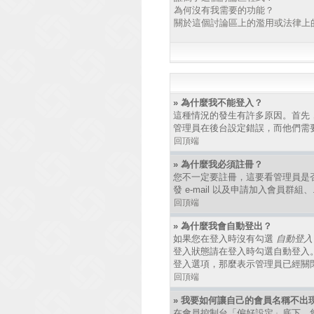
為何沒有我需要的功能？
關於這個討論區上的濫用或法律上
» 為什麼我不能登入？
這種情況的發生有許多原因。首先
管理員在後台設定錯誤，而他們需
回頂端
» 為什麼我必須註冊？
您不一定要註冊，這要看管理員是
發 e-mail 以及申請加入會員群
回頂端
» 為什麼我會自動登出？
如果您在登入時沒有勾選
自動登入
登入狀態請在登入時勾選自動登入
登入選項，那麼表示管理員已經關
回頂端
» 我要如何讓自己的會員名稱不出
在會員控制台「偏好設定」底下，