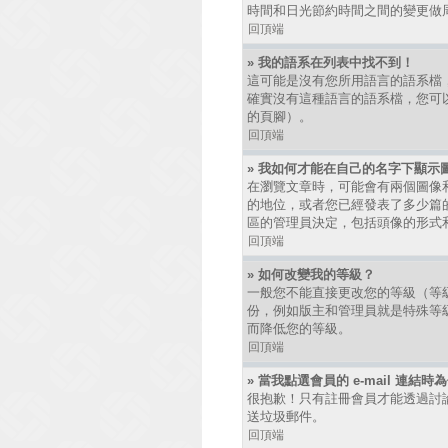
時間和日光節約時間之間的變更做
回頂端
» 我的語系在列表中找不到！
這可能是沒有您所用語言的語系檔
確實沒有這種語言的語系檔，您可以
的頁腳）。
回頂端
» 我如何才能在自己的名字下顯示
在瀏覽文章時，可能會有兩個圖像
的地位，或者您已經發表了多少篇
區的管理員決定，包括頭像的形式
回頂端
» 如何改變我的等級？
一般您不能直接更改您的等級（等
份，例如版主和管理員就是特殊等
而降低您的等級。
回頂端
» 當我點選會員的 e-mail 連結
很抱歉！只有註冊會員才能透過討論區發
送垃圾郵件。
回頂端