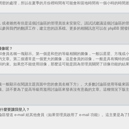
周密的處理，所以在夏季的月份裡時間有可能會和當地時間有一個小時的時間
，或者雖然有但是這個討論區的管理員並未安裝它。請試試建議這個討論區的
參與我們的翻譯工作，建立您的語系檔。更多的相關訊息可以在 phpBB 開
圖像呢？
和會員名稱一塊顯示。第一個是和您的等級相關的圖像，一般以星星、方塊或
的文章。第二個通常是一個更大的圖像，這是會員的頭像，一般是具有獨特的
和約束。如果您不能使用頭像，那麼這可能是因為管理員關閉了頭像功能的結
級一般顯示在閱讀主題頁面中您的會員名稱下方）。大多數討論區使用等級來
級。請不要為了提高等級而濫用討論區來發表沒有意義的文章。這種情況下版
時為什麼要讓我登入？
送 e-mail 給其他會員（如果管理員啟用了 e-mail 功能）。這主要是為了防