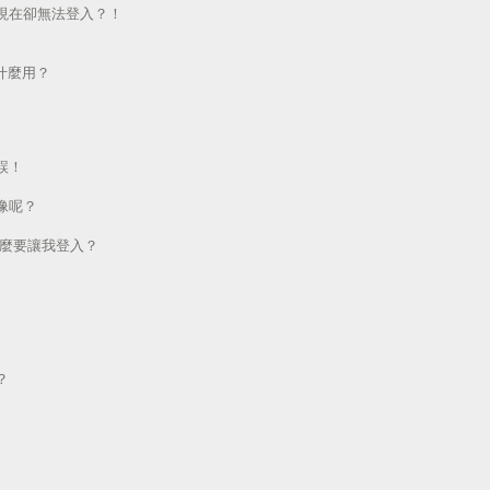
現在卻無法登入？！
做什麼用？
誤！
像呢？
為什麼要讓我登入？
？