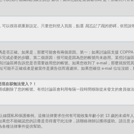
，可以很容易重新設定。只要您到登入頁面，點選
我忘記了我的密碼
，依照說
是否正確。如果是，那麼可能會有兩個原因。第一：如果討論區支援 COPPA
示完成必要的步驟。第二個原因：很可能是因為您的帳號尚未啟用。某些討論
討論區將告訴您是否需要啟用您的帳號。如果您收到了 e-mail，那麼就按
mail 位址可能不正確或者是被當作是廣告信而過濾掉。如果您確信 e-mail 位址沒
是現在卻無法登入？！
用或刪除了您的帳號。有些討論區會利用每隔一段時間移除從未發文的會員做
。
的兒童上線隱私和保護條例。這條法律要求任何有可能收集年齡小於 13 歲的未成
果您不能確認您的註冊是否得遵守此法律，請聯絡律師以獲得援助。請注意 ph
為各種法律事件提供幫助。