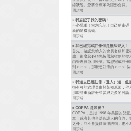
線狀態。您將會顯示為隱形會員。
回頂端
» 我忘記了我的密碼！
不必慌張！當您忘記了自己的密碼
新的隨機密碼。
回頂端
» 我已經完成註冊但是無法登入！
首先，確認您輸入的會員名稱和密碼
歲，那麼您必須先按照您收到的提
由管理員啟用帳號。當您完成註冊時
到 e-mail，那麼您註冊的 e-
回頂端
» 我過去已經註冊（登入）過，但
很有可能管理員由於某種原因，停
那麼請重新註冊並參與更多的討論
回頂端
» COPPA 是甚麼？
COPPA，是指 1998 年美國
意，或者其他合法監護人的容許。如
之外，並不會提供法律諮詢，也不
回頂端