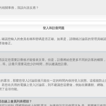
的相關事務，我該向誰反應？
登入和註冊問題
，確認您輸入的會員名稱和密碼是否正確。如果是，請聯絡討論區的管理員確
要做修正。
否設定您需要註冊後才能發表文章。但是，註冊將給您更多不同於訪客的權限
組、...等。註冊只需要花您少許時間，所以建議您註冊。
的選項，那麼您登入討論區後只能在一定的時間內保持登入狀態。這樣能防止
。若您在共用的電腦上登入討論區，則不建議您這麼做，例如在圖書館、網咖
閉了這項功能。
現在線上會員列表裡頭？
您可以找到
隱藏我的線上狀態
選項，如果您設定這個選項為
是
，那麼將只有管