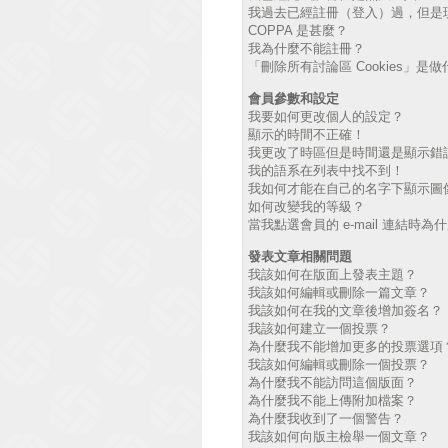
我過去已經註冊（登入）過，但是
COPPA 是甚麼？
我為什麼不能註冊？
「刪除所有討論區 Cookies」是
會員參數和設定
我要如何更改個人的設定？
顯示的時間不正確！
我更改了時區但是時間還是顯示錯
我的語系在列表中找不到！
我如何才能在自己的名字下顯示圖
如何改變我的等級？
當我點選會員的 e-mail 連結時
發表文章相關問題
我該如何在版面上發表主題？
我該如何編輯或刪除一篇文章？
我該如何在我的文章後增加簽名？
我該如何建立一個投票？
為什麼我不能增加更多的投票選項
我該如何編輯或刪除一個投票？
為什麼我不能訪問這個版面？
為什麼我不能上傳附加檔案？
為什麼我收到了一個警告？
我該如何向版主檢舉一個文章？