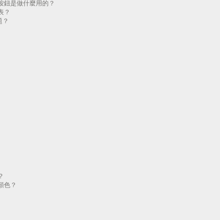
按鈕是做什麼用的？
表？
題？
？
顏色？