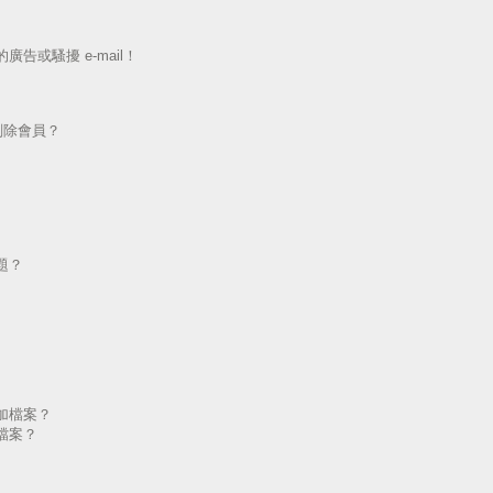
告或騷擾 e-mail！
刪除會員？
題？
加檔案？
檔案？