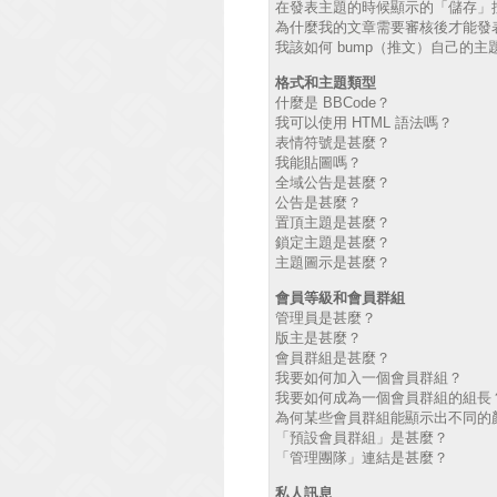
在發表主題的時候顯示的「儲存」
為什麼我的文章需要審核後才能發
我該如何 bump（推文）自己的主
格式和主題類型
什麼是 BBCode？
我可以使用 HTML 語法嗎？
表情符號是甚麼？
我能貼圖嗎？
全域公告是甚麼？
公告是甚麼？
置頂主題是甚麼？
鎖定主題是甚麼？
主題圖示是甚麼？
會員等級和會員群組
管理員是甚麼？
版主是甚麼？
會員群組是甚麼？
我要如何加入一個會員群組？
我要如何成為一個會員群組的組長
為何某些會員群組能顯示出不同的
「預設會員群組」是甚麼？
「管理團隊」連結是甚麼？
私人訊息