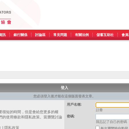
資訊
銀行關係
討論區
常見問題
有關法例
儲蓄互助社
會員
登入
您必須登入後才能在這個版面發表文章。
用戶名稱:
註冊
要很短的時間，但是會給您更多的權
密碼:
們的使用條款和隱私政策。當瀏覽討論
我忘記了自己的密碼
。
款
|
隱私政策
每次瀏覽時自動登