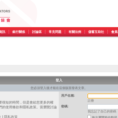
資訊
銀行關係
討論區
常見問題
有關法例
儲蓄互助社
會員
登入
您必須登入後才能在這個版面發表文章。
用戶名稱:
註冊
要很短的時間，但是會給您更多的權
密碼:
們的使用條款和隱私政策。當瀏覽討論
我忘記了自己的密碼
。
款
|
隱私政策
每次瀏覽時自動登