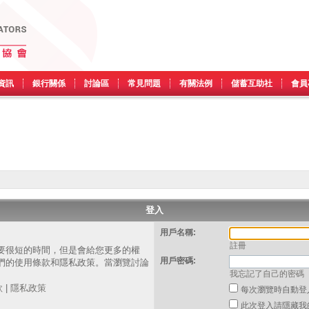
資訊
銀行關係
討論區
常見問題
有關法例
儲蓄互助社
會員
登入
用戶名稱:
註冊
要很短的時間，但是會給您更多的權
用戶密碼:
們的使用條款和隱私政策。當瀏覽討論
我忘記了自己的密碼
。
款
|
隱私政策
每次瀏覽時自動登
此次登入請隱藏我