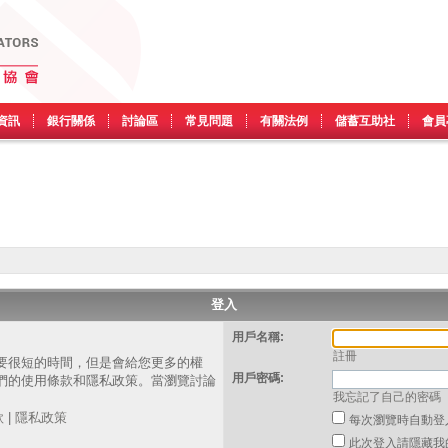
資訊
銀行關係
討論區
常見問題
有關法例
儲蓄互助社
會員
登入
用戶名稱:
註冊
要很短的時間，但是會給您更多的權
用戶密碼:
們的使用條款和隱私政策。當瀏覽討論
我忘記了自己的密碼
。
款
|
隱私政策
每次瀏覽時自動登
此次登入請隱藏我