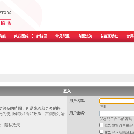
資訊
銀行關係
討論區
常見問題
有關法例
儲蓄互助社
會員
登入
用戶名稱:
註冊
要很短的時間，但是會給您更多的權
用戶密碼:
們的使用條款和隱私政策。當瀏覽討論
我忘記了自己的密碼
。
款
|
隱私政策
每次瀏覽時自動登
此次登入請隱藏我