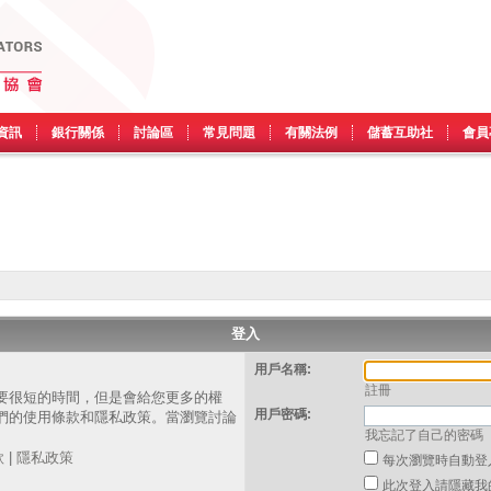
資訊
銀行關係
討論區
常見問題
有關法例
儲蓄互助社
會員
登入
用戶名稱:
註冊
要很短的時間，但是會給您更多的權
用戶密碼:
們的使用條款和隱私政策。當瀏覽討論
我忘記了自己的密碼
。
款
|
隱私政策
每次瀏覽時自動登
此次登入請隱藏我