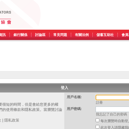
資訊
銀行關係
討論區
常見問題
有關法例
儲蓄互助社
會員
登入
用戶名稱:
註冊
要很短的時間，但是會給您更多的權
用戶密碼:
們的使用條款和隱私政策。當瀏覽討論
我忘記了自己的密碼
。
款
|
隱私政策
每次瀏覽時自動登
此次登入請隱藏我