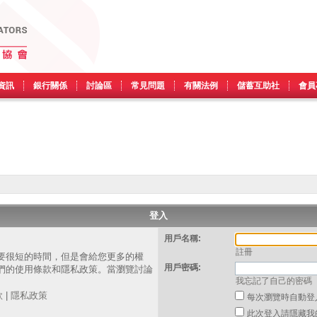
資訊
銀行關係
討論區
常見問題
有關法例
儲蓄互助社
會員
登入
用戶名稱:
註冊
要很短的時間，但是會給您更多的權
用戶密碼:
們的使用條款和隱私政策。當瀏覽討論
我忘記了自己的密碼
。
款
|
隱私政策
每次瀏覽時自動登
此次登入請隱藏我