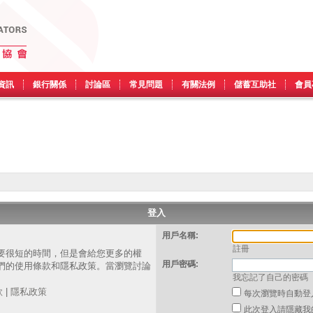
資訊
銀行關係
討論區
常見問題
有關法例
儲蓄互助社
會員
登入
用戶名稱:
註冊
要很短的時間，但是會給您更多的權
用戶密碼:
們的使用條款和隱私政策。當瀏覽討論
我忘記了自己的密碼
。
款
|
隱私政策
每次瀏覽時自動登
此次登入請隱藏我