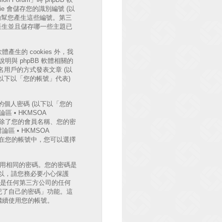
e 會儲存您的識別編號 (以
體將會自動幫您產生這些編號。第三
時自動產生並且儲存哪一些主題已
體產生的 cookies 外，我
與 phpBB 軟體相關的
用戶的方式發表文章 (以
 (以下以「您的帳號」代表)
個人密碼 (以下以「您的
區 • HKMSOA
護。除了您的會員名稱、您的密
 • HKMSOA
外，在您的帳號中，您可以選擇
使用相同的密碼。您的密碼是
法，所以，請您務必要小心保護
B 或是任何第三方公司的任何
記了自己的密碼」功能。這
您繼續使用您的帳號。