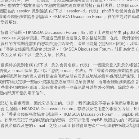
s，這些小型的文字檔案會儲存在您的電腦的網頁瀏覽器暫存資料夾裡。頭兩個 cooki
一個匿名的 session 識別編號 (以下以「session-id」代表)，phpBB 軟
「香港金錢服務業協會 討論區 • HKMSOA Discussion Forum」裡的主題
驗變得更好。
論區 • HKMSOA Discussion Forum」時，除了上述提到的由 phpBB 軟
cookies 來儲存資訊。不過這已經超出這個文章的描述範圍，在此，我們僅會說明
資料的方式則是需要由您親自提供給我們。這些可能是 (包括但不限於)：以匿名
港金錢服務業協會 討論區 • HKMSOA Discussion Forum」註冊為會員
表的文章 (以下以「您的文章」代表)。
個獨特的識別名稱 (以下以「您的會員名稱」代表)，一個讓您登入到您的帳號的
人 e-mail 位址 (以下以「您的 e-mail」代表)。在「香港金錢服務業協會 討論
rum」中，您的帳號所包含的個人資料是由這個網站所在國家或地域的資料保護法所保
以外，我們有權決定哪一些額外資訊是您必須或非必須提供給「香港金錢服務業協會 討論區
rum」的。這些非必須的額外資訊，您有權決定哪一些資訊是可以對外公開的。除此之
 軟體內部所寄發的電子信件。
演算法) 加密處理過，因此它是安全的。但是，我們建議您不要在多個網站重複
討論區 • HKMSOA Discussion Forum」存取以及使用您的帳號的方
港金錢服務業協會 討論區 • HKMSOA Discussion Forum」、phpB
。如果您忘記了您的帳號的您的密碼，您可以使用 phpBB 軟體提供的「我忘
員名稱以及您的 e-mail，之後 phpBB 軟體會幫您產生一組新的密碼以讓