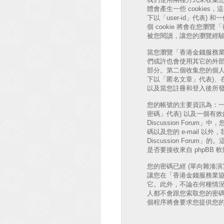
體會產生一些 cookie
下以「user-id」代表) 和
個 cookie 將會在您瀏覽
被您閱讀，讓您的瀏覽經
當您瀏覽「香港金錢服務業協會 討
們或許也會使用其它的外部 
部分。第二個收集您的個人
下以「匿名文章」代表)、在「香
以及當您註冊和登入後所發
您的帳號的主要資訊為：一
密碼」代表) 以及一個有效的個
Discussion Fo
碼以及您的 e-mail 
Discussion Fo
是否要接收來自 phpBB
您的密碼已經 (單向雜湊
讓您在「香港金錢服務業協會 
它。此外，不論在何種情況下「香
人都不會跟您索取您的密碼
個程序將會要求您提供您的會