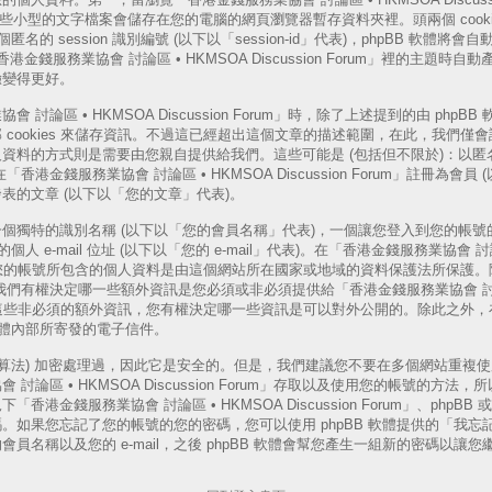
s，這些小型的文字檔案會儲存在您的電腦的網頁瀏覽器暫存資料夾裡。頭兩個 cooki
一個匿名的 session 識別編號 (以下以「session-id」代表)，phpBB 軟
「香港金錢服務業協會 討論區 • HKMSOA Discussion Forum」裡的主題
驗變得更好。
論區 • HKMSOA Discussion Forum」時，除了上述提到的由 phpBB 軟
cookies 來儲存資訊。不過這已經超出這個文章的描述範圍，在此，我們僅會說明
資料的方式則是需要由您親自提供給我們。這些可能是 (包括但不限於)：以匿名
港金錢服務業協會 討論區 • HKMSOA Discussion Forum」註冊為會員
表的文章 (以下以「您的文章」代表)。
個獨特的識別名稱 (以下以「您的會員名稱」代表)，一個讓您登入到您的帳號的
人 e-mail 位址 (以下以「您的 e-mail」代表)。在「香港金錢服務業協會 討論
rum」中，您的帳號所包含的個人資料是由這個網站所在國家或地域的資料保護法所保
以外，我們有權決定哪一些額外資訊是您必須或非必須提供給「香港金錢服務業協會 討論區
rum」的。這些非必須的額外資訊，您有權決定哪一些資訊是可以對外公開的。除此之
 軟體內部所寄發的電子信件。
演算法) 加密處理過，因此它是安全的。但是，我們建議您不要在多個網站重複
討論區 • HKMSOA Discussion Forum」存取以及使用您的帳號的方
港金錢服務業協會 討論區 • HKMSOA Discussion Forum」、phpB
。如果您忘記了您的帳號的您的密碼，您可以使用 phpBB 軟體提供的「我忘
員名稱以及您的 e-mail，之後 phpBB 軟體會幫您產生一組新的密碼以讓