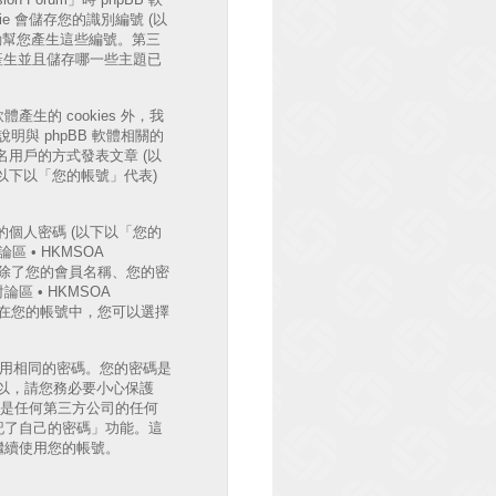
e 會儲存您的識別編號 (以
體將會自動幫您產生這些編號。第三
時自動產生並且儲存哪一些主題已
體產生的 cookies 外，我
與 phpBB 軟體相關的
用戶的方式發表文章 (以
 (以下以「您的帳號」代表)
個人密碼 (以下以「您的
區 • HKMSOA
護。除了您的會員名稱、您的密
 • HKMSOA
外，在您的帳號中，您可以選擇
使用相同的密碼。您的密碼是
法，所以，請您務必要小心保護
B 或是任何第三方公司的任何
記了自己的密碼」功能。這
您繼續使用您的帳號。