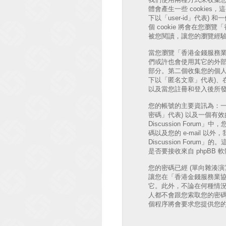
體會產生一些 cookie
下以「user-id」代表) 和
個 cookie 將會在您瀏覽
被您閱讀，讓您的瀏覽經
當您瀏覽「香港金錢服務業協會 討
們或許也會使用其它的外部 
部分。第二個收集您的個人
下以「匿名文章」代表)、在「香
以及當您註冊和登入後所發
您的帳號的主要資訊為：一
密碼」代表) 以及一個有效的個
Discussion Fo
碼以及您的 e-mail 
Discussion Fo
是否要接收來自 phpBB
您的密碼已經 (單向雜湊
讓您在「香港金錢服務業協會 
它。此外，不論在何種情況下「香
人都不會跟您索取您的密碼
個程序將會要求您提供您的會