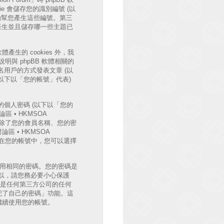
e 會儲存您的識別編號 (以
體將會自動幫您產生這些編號。第三
時自動產生並且儲存哪一些主題已
體產生的 cookies 外，我
與 phpBB 軟體相關的
用戶的方式發表文章 (以
 (以下以「您的帳號」代表)
個人密碼 (以下以「您的
區 • HKMSOA
護。除了您的會員名稱、您的密
 • HKMSOA
外，在您的帳號中，您可以選擇
使用相同的密碼。您的密碼是
法，所以，請您務必要小心保護
B 或是任何第三方公司的任何
記了自己的密碼」功能。這
您繼續使用您的帳號。