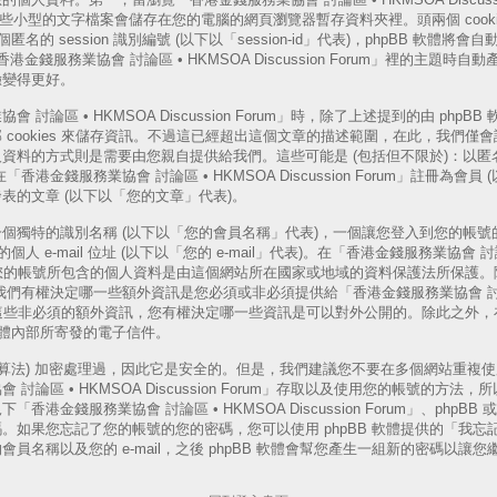
s，這些小型的文字檔案會儲存在您的電腦的網頁瀏覽器暫存資料夾裡。頭兩個 cooki
一個匿名的 session 識別編號 (以下以「session-id」代表)，phpBB 軟
「香港金錢服務業協會 討論區 • HKMSOA Discussion Forum」裡的主題
驗變得更好。
論區 • HKMSOA Discussion Forum」時，除了上述提到的由 phpBB 軟
cookies 來儲存資訊。不過這已經超出這個文章的描述範圍，在此，我們僅會說明
資料的方式則是需要由您親自提供給我們。這些可能是 (包括但不限於)：以匿名
港金錢服務業協會 討論區 • HKMSOA Discussion Forum」註冊為會員
表的文章 (以下以「您的文章」代表)。
個獨特的識別名稱 (以下以「您的會員名稱」代表)，一個讓您登入到您的帳號的
人 e-mail 位址 (以下以「您的 e-mail」代表)。在「香港金錢服務業協會 討論
rum」中，您的帳號所包含的個人資料是由這個網站所在國家或地域的資料保護法所保
以外，我們有權決定哪一些額外資訊是您必須或非必須提供給「香港金錢服務業協會 討論區
rum」的。這些非必須的額外資訊，您有權決定哪一些資訊是可以對外公開的。除此之
 軟體內部所寄發的電子信件。
演算法) 加密處理過，因此它是安全的。但是，我們建議您不要在多個網站重複
討論區 • HKMSOA Discussion Forum」存取以及使用您的帳號的方
港金錢服務業協會 討論區 • HKMSOA Discussion Forum」、phpB
。如果您忘記了您的帳號的您的密碼，您可以使用 phpBB 軟體提供的「我忘
員名稱以及您的 e-mail，之後 phpBB 軟體會幫您產生一組新的密碼以讓