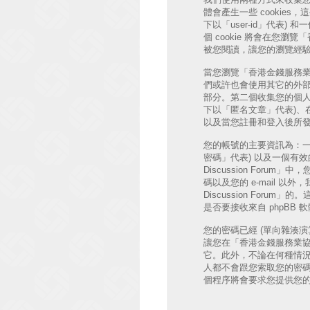
體會產生一些 cookie
下以「user-id」代表) 和
個 cookie 將會在您瀏覽
被您閱讀，讓您的瀏覽經
當您瀏覽「香港金錢服務業協會 討
們或許也會使用其它的外部 
部分。第二個收集您的個人
下以「匿名文章」代表)、在「香
以及當您註冊和登入後所發
您的帳號的主要資訊為：一
密碼」代表) 以及一個有效的個
Discussion Fo
碼以及您的 e-mail 
Discussion Fo
是否要接收來自 phpBB
您的密碼已經 (單向雜湊
讓您在「香港金錢服務業協會 
它。此外，不論在何種情況下「香
人都不會跟您索取您的密碼
個程序將會要求您提供您的會