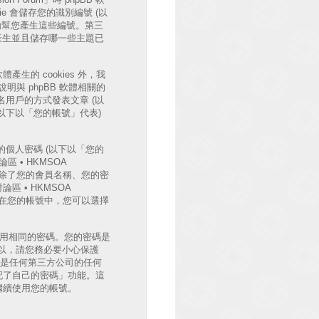
e 會儲存您的識別編號 (以
體將會自動幫您產生這些編號。第三
時自動產生並且儲存哪一些主題已
體產生的 cookies 外，我
與 phpBB 軟體相關的
用戶的方式發表文章 (以
 (以下以「您的帳號」代表)
個人密碼 (以下以「您的
區 • HKMSOA
護。除了您的會員名稱、您的密
 • HKMSOA
外，在您的帳號中，您可以選擇
使用相同的密碼。您的密碼是
法，所以，請您務必要小心保護
B 或是任何第三方公司的任何
記了自己的密碼」功能。這
您繼續使用您的帳號。