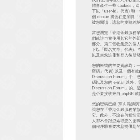
體會產生一些 cookie
下以「user-id」代表) 和
個 cookie 將會在您瀏覽
被您閱讀，讓您的瀏覽經
當您瀏覽「香港金錢服務業協會 討
們或許也會使用其它的外部 
部分。第二個收集您的個人
下以「匿名文章」代表)、在「香
以及當您註冊和登入後所發
您的帳號的主要資訊為：一
密碼」代表) 以及一個有效的個
Discussion Fo
碼以及您的 e-mail 
Discussion Fo
是否要接收來自 phpBB
您的密碼已經 (單向雜湊
讓您在「香港金錢服務業協會 
它。此外，不論在何種情況下「香
人都不會跟您索取您的密碼
個程序將會要求您提供您的會