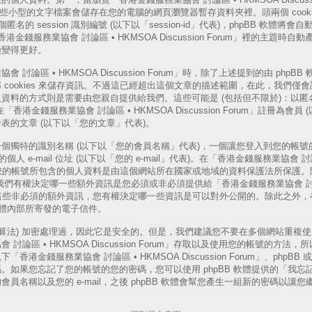
s，這些小型的文字檔案會儲存在您的電腦的網頁瀏覽器暫存資料夾裡。頭兩個 cooki
一個匿名的 session 識別編號 (以下以「session-id」代表)，phpBB 軟
「香港金錢服務業協會 討論區 • HKMSOA Discussion Forum」裡的主題
驗變得更好。
論區 • HKMSOA Discussion Forum」時，除了上述提到的由 phpBB 軟
cookies 來儲存資訊。不過這已經超出這個文章的描述範圍，在此，我們僅會說明
資料的方式則是需要由您親自提供給我們。這些可能是 (包括但不限於)：以匿名
港金錢服務業協會 討論區 • HKMSOA Discussion Forum」註冊為會員
表的文章 (以下以「您的文章」代表)。
個獨特的識別名稱 (以下以「您的會員名稱」代表)，一個讓您登入到您的帳號的
人 e-mail 位址 (以下以「您的 e-mail」代表)。在「香港金錢服務業協會 討論
rum」中，您的帳號所包含的個人資料是由這個網站所在國家或地域的資料保護法所保
以外，我們有權決定哪一些額外資訊是您必須或非必須提供給「香港金錢服務業協會 討論區
rum」的。這些非必須的額外資訊，您有權決定哪一些資訊是可以對外公開的。除此之
 軟體內部所寄發的電子信件。
演算法) 加密處理過，因此它是安全的。但是，我們建議您不要在多個網站重複
討論區 • HKMSOA Discussion Forum」存取以及使用您的帳號的方
港金錢服務業協會 討論區 • HKMSOA Discussion Forum」、phpB
。如果您忘記了您的帳號的您的密碼，您可以使用 phpBB 軟體提供的「我忘
員名稱以及您的 e-mail，之後 phpBB 軟體會幫您產生一組新的密碼以讓