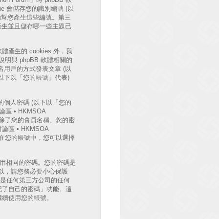
e 會儲存您的識別編號 (以
體將會自動幫您產生這些編號。第三
時自動產生並且儲存哪一些主題已
體產生的 cookies 外，我
與 phpBB 軟體相關的
用戶的方式發表文章 (以
 (以下以「您的帳號」代表)
個人密碼 (以下以「您的
區 • HKMSOA
護。除了您的會員名稱、您的密
 • HKMSOA
外，在您的帳號中，您可以選擇
使用相同的密碼。您的密碼是
法，所以，請您務必要小心保護
B 或是任何第三方公司的任何
記了自己的密碼」功能。這
您繼續使用您的帳號。