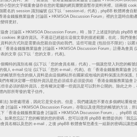
s，這些小型的文字檔案會儲存在您的電腦的網頁瀏覽器暫存資料夾裡。頭兩個 cooki
一個匿名的 session 識別編號 (以下以「session-id」代表)，phpBB 軟
「香港金錢服務業協會 討論區 • HKMSOA Discussion Forum」裡的主題
驗變得更好。
論區 • HKMSOA Discussion Forum」時，除了上述提到的由 phpBB 軟
cookies 來儲存資訊。不過這已經超出這個文章的描述範圍，在此，我們僅會說明
資料的方式則是需要由您親自提供給我們。這些可能是 (包括但不限於)：以匿名
港金錢服務業協會 討論區 • HKMSOA Discussion Forum」註冊為會員
表的文章 (以下以「您的文章」代表)。
個獨特的識別名稱 (以下以「您的會員名稱」代表)，一個讓您登入到您的帳號的
人 e-mail 位址 (以下以「您的 e-mail」代表)。在「香港金錢服務業協會 討論
rum」中，您的帳號所包含的個人資料是由這個網站所在國家或地域的資料保護法所保
以外，我們有權決定哪一些額外資訊是您必須或非必須提供給「香港金錢服務業協會 討論區
rum」的。這些非必須的額外資訊，您有權決定哪一些資訊是可以對外公開的。除此之
 軟體內部所寄發的電子信件。
演算法) 加密處理過，因此它是安全的。但是，我們建議您不要在多個網站重複
討論區 • HKMSOA Discussion Forum」存取以及使用您的帳號的方
港金錢服務業協會 討論區 • HKMSOA Discussion Forum」、phpB
。如果您忘記了您的帳號的您的密碼，您可以使用 phpBB 軟體提供的「我忘
員名稱以及您的 e-mail，之後 phpBB 軟體會幫您產生一組新的密碼以讓