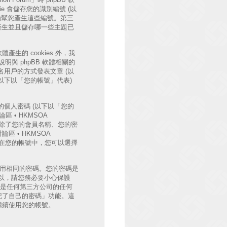
e 會儲存您的識別編號 (以
體將會自動幫您產生這些編號。第三
時自動產生並且儲存哪一些主題已
體產生的 cookies 外，我
與 phpBB 軟體相關的
用戶的方式發表文章 (以
 (以下以「您的帳號」代表)
個人密碼 (以下以「您的
區 • HKMSOA
護。除了您的會員名稱、您的密
 • HKMSOA
外，在您的帳號中，您可以選擇
使用相同的密碼。您的密碼是
法，所以，請您務必要小心保護
B 或是任何第三方公司的任何
記了自己的密碼」功能。這
您繼續使用您的帳號。