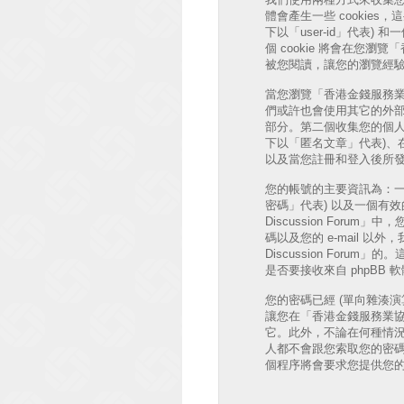
體會產生一些 cookie
下以「user-id」代表) 和
個 cookie 將會在您瀏覽
被您閱讀，讓您的瀏覽經
當您瀏覽「香港金錢服務業協會 討
們或許也會使用其它的外部 
部分。第二個收集您的個人
下以「匿名文章」代表)、在「香
以及當您註冊和登入後所發
您的帳號的主要資訊為：一
密碼」代表) 以及一個有效的個
Discussion Fo
碼以及您的 e-mail 
Discussion Fo
是否要接收來自 phpBB
您的密碼已經 (單向雜湊
讓您在「香港金錢服務業協會 
它。此外，不論在何種情況下「香
人都不會跟您索取您的密碼
個程序將會要求您提供您的會