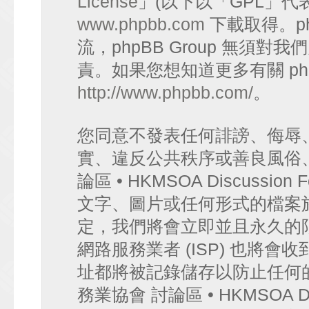
License
」(以下以「GPL」代
www.phpbb.com
下載取得。p
流，phpBB Group 無須
責。如果您想知道更多有關 ph
http://www.phpbb.com/
。
您同意不發表任何誹謗、侮辱
實、違反公共秩序或善良風俗
論區 • HKMSOA Discuss
文字、圖片或任何形式的檔案
定，我們將會立即並且永久的
網路服務業者 (ISP) 也將會
址都將被記錄儲存以防止任何
務業協會 討論區 • HKMSOA D