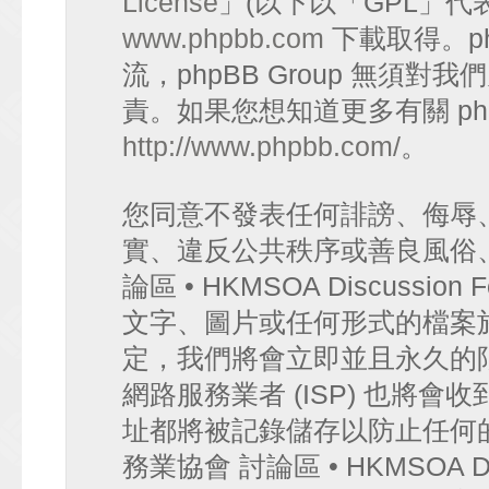
License
」(以下以「GPL」代
www.phpbb.com
下載取得。p
流，phpBB Group 無須
責。如果您想知道更多有關 ph
http://www.phpbb.com/
。
您同意不發表任何誹謗、侮辱
實、違反公共秩序或善良風俗
論區 • HKMSOA Discuss
文字、圖片或任何形式的檔案
定，我們將會立即並且永久的
網路服務業者 (ISP) 也將會
址都將被記錄儲存以防止任何
務業協會 討論區 • HKMSOA D