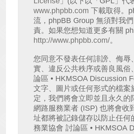
License
」(以下以「GPL」代
www.phpbb.com
下載取得。p
流，phpBB Group 無須
責。如果您想知道更多有關 ph
http://www.phpbb.com/
。
您同意不發表任何誹謗、侮辱
實、違反公共秩序或善良風俗
論區 • HKMSOA Discuss
文字、圖片或任何形式的檔案
定，我們將會立即並且永久的
網路服務業者 (ISP) 也將會
址都將被記錄儲存以防止任何
務業協會 討論區 • HKMSOA D