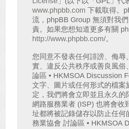
License
」(以下以「GPL」代
www.phpbb.com
下載取得。p
流，phpBB Group 無須
責。如果您想知道更多有關 ph
http://www.phpbb.com/
。
您同意不發表任何誹謗、侮辱
實、違反公共秩序或善良風俗
論區 • HKMSOA Discuss
文字、圖片或任何形式的檔案
定，我們將會立即並且永久的
網路服務業者 (ISP) 也將會
址都將被記錄儲存以防止任何
務業協會 討論區 • HKMSOA D