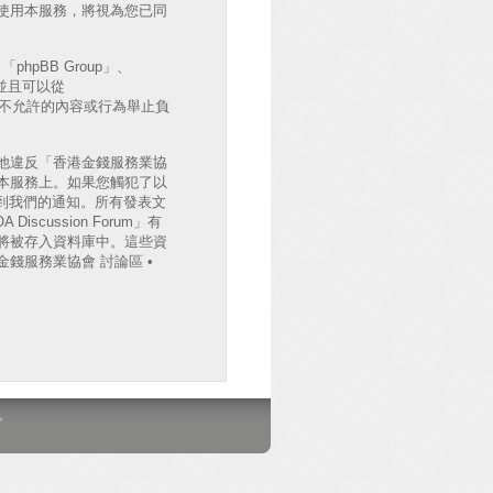
後繼續使用本服務，將視為您已同
hpBB Group」、
出並且可以從
許或不允許的內容或行為舉止負
他違反「香港金錢服務業協
檔案於本服務上。如果您觸犯了以
收到我們的通知。所有發表文
cussion Forum」有
將被存入資料庫中。這些資
錢服務業協會 討論區 •
。