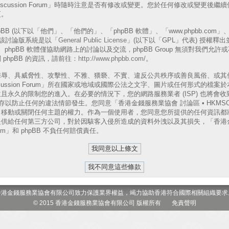
A Discussion Forum」時隨時注意是否有修改或變更。您於任何修改或變更
更。
B (以下以「他們」、「他們的」、「phpBB 軟體」、「www.phpbb.com」、「p
表)，該討論版系統是以「
General Public License
」(以下以「GPL」代表) 授權釋
phpBB 軟體僅協助網路上的討論以及交流，phpBB Group 無須對我們允
phpBB 的資訊，請前往：
http://www.phpbb.com/
。
侮辱、具威脅性、攻擊性、不雅、猥褻、不實、違反公共秩序或善良風俗、或其
 Discussion Forum」所在國家或地域或國際公法之文字、圖片或任何形式的
且永久的限制您的進入。在必要的情況下，您的網路服務業者 (ISP) 也將會
以防止任何的違法情節發生。您同意「香港金錢服務業協會 討論區 • HKMSOA Dis
、移動或關閉任何主題的權力。作為一個使用者，您同意您所提供的任何資訊都
供給任何第三方公司，對於因駭客入侵所造成的資料外洩以及其損失，「香港金
 Forum」和 phpBB 不負任何賠償責任。
香港金錢服務業協會有限公司致力保護業界權益，竭力協助香港符合國際相關組織要求
© 2015 香港金錢服務業協會有限公司 版權所有
免責聲明