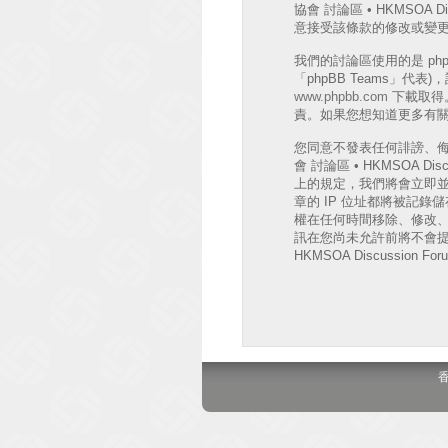
協會 討論區 • HKMSO
意接受該條款的修改或變
我們的討論區使用的是 phpB
「phpBB Teams」代
www.phpbb.com
下載取得。
責。如果您想知道更多有關 
您同意不發表任何誹謗、
會 討論區 • HKMSOA
上的規定，我們將會立即並
章的 IP 位址都將被記錄儲存
權在任何時間移除、修改
訊在您尚未允許前將不會提
HKMSOA Discussion