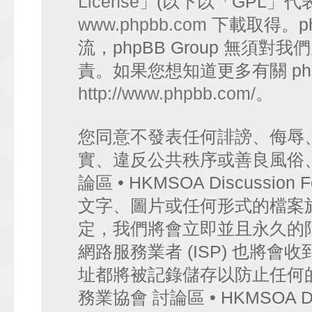
License
」(以下以「GPL」代
www.phpbb.com
下載取得。p
流，phpBB Group 無須
責。如果您想知道更多有關 ph
http://www.phpbb.com/
。
您同意不發表任何誹謗、侮辱
實、違反公共秩序或善良風俗
論區 • HKMSOA Discuss
文字、圖片或任何形式的檔案
定，我們將會立即並且永久的
網路服務業者 (ISP) 也將會
址都將被記錄儲存以防止任何
務業協會 討論區 • HKMSOA D