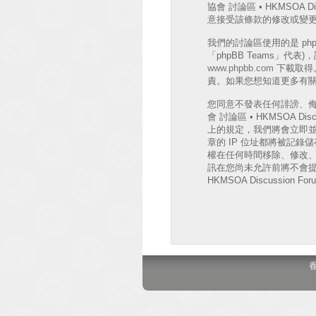
協會 討論區 • HKMSO
意接受該條款的修改或變
我們的討論區使用的是 phpB
「phpBB Teams」代
www.phpbb.com
下載取得。
責。如果您想知道更多有關 
您同意不發表任何誹謗、
會 討論區 • HKMSOA
上的規定，我們將會立即並
章的 IP 位址都將被記錄儲存
權在任何時間移除、修改
訊在您尚未允許前將不會提
HKMSOA Discussion