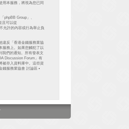
後繼續使用本服務，將視為您已同
hpBB Group」、
出並且可以從
許或不允許的內容或行為舉止負
他違反「香港金錢服務業協
檔案於本服務上。如果您觸犯了以
收到我們的通知。所有發表文
cussion Forum」有
將被存入資料庫中。這些資
錢服務業協會 討論區 •
。