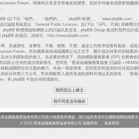
A Discussion Forum」時隨時注意是否有修改或變更。您於任何修改或變更
更。
B (以下以「他們」、「他們的」、「phpBB 軟體」、「www.phpbb.com」、「p
表)，該討論版系統是以「
General Public License
」(以下以「GPL」代表) 授權釋
phpBB 軟體僅協助網路上的討論以及交流，phpBB Group 無須對我們允
phpBB 的資訊，請前往：
http://www.phpbb.com/
。
侮辱、具威脅性、攻擊性、不雅、猥褻、不實、違反公共秩序或善良風俗、或其
 Discussion Forum」所在國家或地域或國際公法之文字、圖片或任何形式的
且永久的限制您的進入。在必要的情況下，您的網路服務業者 (ISP) 也將會
以防止任何的違法情節發生。您同意「香港金錢服務業協會 討論區 • HKMSOA Dis
、移動或關閉任何主題的權力。作為一個使用者，您同意您所提供的任何資訊都
供給任何第三方公司，對於因駭客入侵所造成的資料外洩以及其損失，「香港金
 Forum」和 phpBB 不負任何賠償責任。
香港金錢服務業協會有限公司致力保護業界權益，竭力協助香港符合國際相關組織要求
© 2015 香港金錢服務業協會有限公司 版權所有
免責聲明