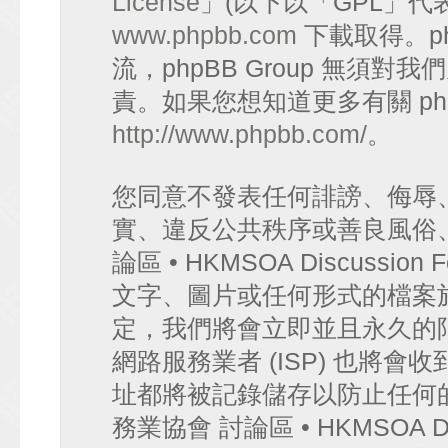
License
」(以下以「GPL」代
www.phpbb.com
下載取得。p
流，phpBB Group 無須
責。如果您想知道更多有關 ph
http://www.phpbb.com/
。
您同意不發表任何誹謗、侮辱
實、違反公共秩序或善良風俗
論區 • HKMSOA Discuss
文字、圖片或任何形式的檔案
定，我們將會立即並且永久的
網路服務業者 (ISP) 也將會
址都將被記錄儲存以防止任何
務業協會 討論區 • HKMSOA D