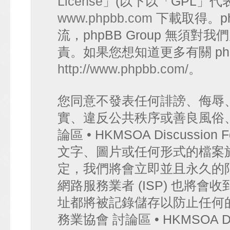
License
」(以下以「GPL」代
www.phpbb.com
下載取得。p
流，phpBB Group 無須
責。如果您想知道更多有關 ph
http://www.phpbb.com/
。
您同意不發表任何誹謗、侮辱
實、違反公共秩序或善良風俗
論區 • HKMSOA Discuss
文字、圖片或任何形式的檔案
定，我們將會立即並且永久的
網路服務業者 (ISP) 也將會
址都將被記錄儲存以防止任何
務業協會 討論區 • HKMSOA D