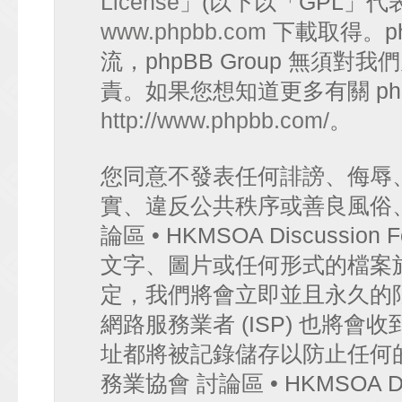
License
」(以下以「GPL」代
www.phpbb.com
下載取得。p
流，phpBB Group 無須
責。如果您想知道更多有關 ph
http://www.phpbb.com/
。
您同意不發表任何誹謗、侮辱
實、違反公共秩序或善良風俗
論區 • HKMSOA Discuss
文字、圖片或任何形式的檔案
定，我們將會立即並且永久的
網路服務業者 (ISP) 也將會
址都將被記錄儲存以防止任何
務業協會 討論區 • HKMSOA D