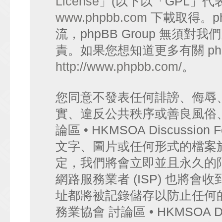
License
」(以下以「GPL」代
www.phpbb.com
下載取得。p
流，phpBB Group 無須
責。如果您想知道更多有關 ph
http://www.phpbb.com/
。
您同意不發表任何誹謗、侮辱
實、違反公共秩序或善良風俗
論區 • HKMSOA Discuss
文字、圖片或任何形式的檔案
定，我們將會立即並且永久的
網路服務業者 (ISP) 也將會
址都將被記錄儲存以防止任何
務業協會 討論區 • HKMSOA D