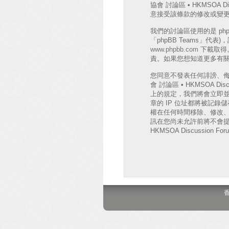
協會 討論區 • HKMSO
意接受該條款的修改或變
我們的討論區使用的是 phpB
「phpBB Teams」代
www.phpbb.com
下載取得。
責。如果您想知道更多有關 
您同意不發表任何誹謗、
會 討論區 • HKMSOA
上的規定，我們將會立即並
章的 IP 位址都將被記錄儲存
權在任何時間移除、修改
訊在您尚未允許前將不會提
HKMSOA Discussion