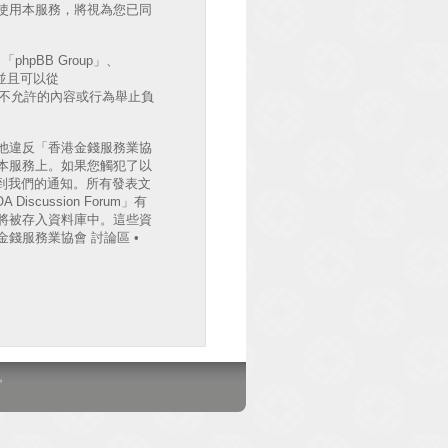
後繼續使用本服務，將視為您已同
hpBB Group」、
出並且可以從
許或不允許的內容或行為舉止負
他違反「香港金錢服務業協
檔案於本服務上。如果您觸犯了以
收到我們的通知。所有發表文
cussion Forum」有
將被存入資料庫中。這些資
錢服務業協會 討論區 •
。