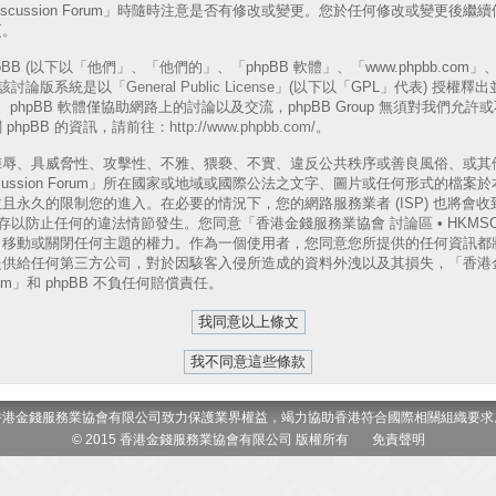
A Discussion Forum」時隨時注意是否有修改或變更。您於任何修改或變更
更。
B (以下以「他們」、「他們的」、「phpBB 軟體」、「www.phpbb.com」、「p
表)，該討論版系統是以「
General Public License
」(以下以「GPL」代表) 授權釋
phpBB 軟體僅協助網路上的討論以及交流，phpBB Group 無須對我們允
phpBB 的資訊，請前往：
http://www.phpbb.com/
。
侮辱、具威脅性、攻擊性、不雅、猥褻、不實、違反公共秩序或善良風俗、或其
 Discussion Forum」所在國家或地域或國際公法之文字、圖片或任何形式的
且永久的限制您的進入。在必要的情況下，您的網路服務業者 (ISP) 也將會
以防止任何的違法情節發生。您同意「香港金錢服務業協會 討論區 • HKMSOA Dis
、移動或關閉任何主題的權力。作為一個使用者，您同意您所提供的任何資訊都
供給任何第三方公司，對於因駭客入侵所造成的資料外洩以及其損失，「香港金
 Forum」和 phpBB 不負任何賠償責任。
香港金錢服務業協會有限公司致力保護業界權益，竭力協助香港符合國際相關組織要求
© 2015 香港金錢服務業協會有限公司 版權所有
免責聲明