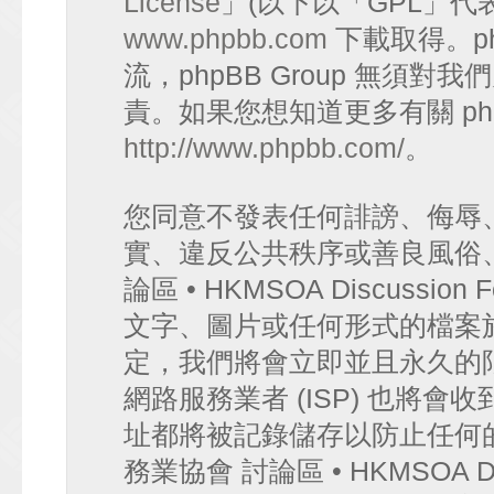
License
」(以下以「GPL」代
www.phpbb.com
下載取得。p
流，phpBB Group 無須
責。如果您想知道更多有關 ph
http://www.phpbb.com/
。
您同意不發表任何誹謗、侮辱
實、違反公共秩序或善良風俗
論區 • HKMSOA Discuss
文字、圖片或任何形式的檔案
定，我們將會立即並且永久的
網路服務業者 (ISP) 也將會
址都將被記錄儲存以防止任何
務業協會 討論區 • HKMSOA D