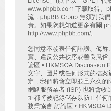
License
」(以下以「GPL」代
www.phpbb.com
下載取得。p
流，phpBB Group 無須
責。如果您想知道更多有關 ph
http://www.phpbb.com/
。
您同意不發表任何誹謗、侮辱
實、違反公共秩序或善良風俗
論區 • HKMSOA Discuss
文字、圖片或任何形式的檔案
定，我們將會立即並且永久的
網路服務業者 (ISP) 也將會
址都將被記錄儲存以防止任何
務業協會 討論區 • HKMSOA D