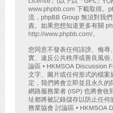
License
」(以下以「GPL」代
www.phpbb.com
下載取得。p
流，phpBB Group 無須
責。如果您想知道更多有關 ph
http://www.phpbb.com/
。
您同意不發表任何誹謗、侮辱
實、違反公共秩序或善良風俗
論區 • HKMSOA Discuss
文字、圖片或任何形式的檔案
定，我們將會立即並且永久的
網路服務業者 (ISP) 也將會
址都將被記錄儲存以防止任何
務業協會 討論區 • HKMSOA D