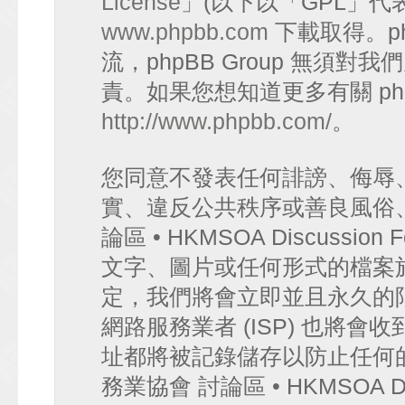
License
」(以下以「GPL」代
www.phpbb.com
下載取得。p
流，phpBB Group 無須
責。如果您想知道更多有關 ph
http://www.phpbb.com/
。
您同意不發表任何誹謗、侮辱
實、違反公共秩序或善良風俗
論區 • HKMSOA Discuss
文字、圖片或任何形式的檔案
定，我們將會立即並且永久的
網路服務業者 (ISP) 也將會
址都將被記錄儲存以防止任何
務業協會 討論區 • HKMSOA D