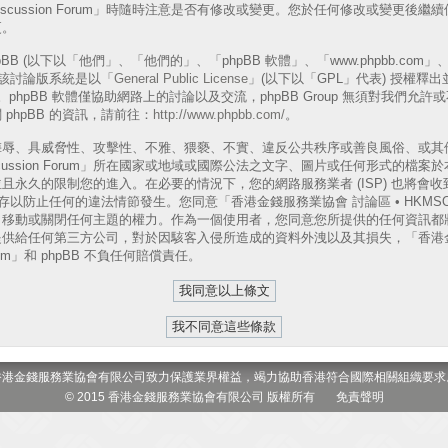
A Discussion Forum」時隨時注意是否有修改或變更。您於任何修改或變更
更。
B (以下以「他們」、「他們的」、「phpBB 軟體」、「www.phpbb.com」、「p
表)，該討論版系統是以「
General Public License
」(以下以「GPL」代表) 授權釋
phpBB 軟體僅協助網路上的討論以及交流，phpBB Group 無須對我們允
phpBB 的資訊，請前往：
http://www.phpbb.com/
。
侮辱、具威脅性、攻擊性、不雅、猥褻、不實、違反公共秩序或善良風俗、或其
 Discussion Forum」所在國家或地域或國際公法之文字、圖片或任何形式的
且永久的限制您的進入。在必要的情況下，您的網路服務業者 (ISP) 也將會
以防止任何的違法情節發生。您同意「香港金錢服務業協會 討論區 • HKMSOA Dis
、移動或關閉任何主題的權力。作為一個使用者，您同意您所提供的任何資訊都
供給任何第三方公司，對於因駭客入侵所造成的資料外洩以及其損失，「香港金
 Forum」和 phpBB 不負任何賠償責任。
香港金錢服務業協會有限公司致力保護業界權益，竭力協助香港符合國際相關組織要求
© 2015 香港金錢服務業協會有限公司 版權所有
免責聲明