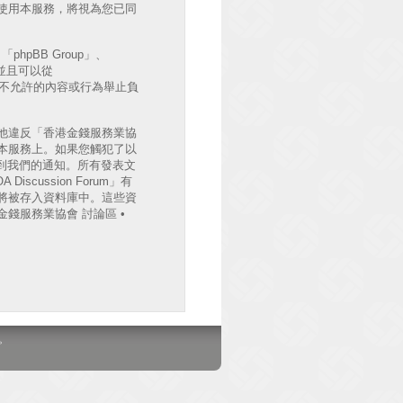
後繼續使用本服務，將視為您已同
hpBB Group」、
出並且可以從
許或不允許的內容或行為舉止負
他違反「香港金錢服務業協
檔案於本服務上。如果您觸犯了以
收到我們的通知。所有發表文
cussion Forum」有
將被存入資料庫中。這些資
錢服務業協會 討論區 •
。