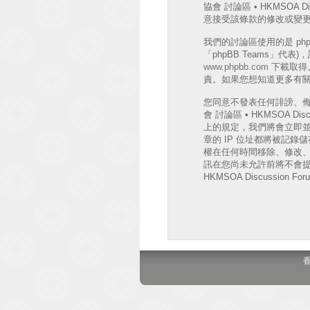
協會 討論區 • HKMSO
意接受該條款的修改或變
我們的討論區使用的是 phpB
「phpBB Teams」代
www.phpbb.com
下載取得。
責。如果您想知道更多有關 
您同意不發表任何誹謗、
會 討論區 • HKMSOA
上的規定，我們將會立即並
章的 IP 位址都將被記錄儲存
權在任何時間移除、修改
訊在您尚未允許前將不會提
HKMSOA Discussion