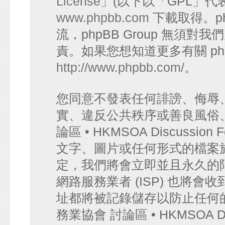
License
」(以下以「GPL」代
www.phpbb.com
下載取得。p
流，phpBB Group 無須
責。如果您想知道更多有關 ph
http://www.phpbb.com/
。
您同意不發表任何誹謗、侮辱
實、違反公共秩序或善良風俗
論區 • HKMSOA Discuss
文字、圖片或任何形式的檔案
定，我們將會立即並且永久的
網路服務業者 (ISP) 也將會
址都將被記錄儲存以防止任何
務業協會 討論區 • HKMSOA D