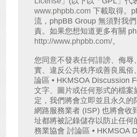
License
」(以下以「GPL」代
www.phpbb.com
下載取得。p
流，phpBB Group 無須
責。如果您想知道更多有關 ph
http://www.phpbb.com/
。
您同意不發表任何誹謗、侮辱
實、違反公共秩序或善良風俗
論區 • HKMSOA Discuss
文字、圖片或任何形式的檔案
定，我們將會立即並且永久的
網路服務業者 (ISP) 也將會
址都將被記錄儲存以防止任何
務業協會 討論區 • HKMSOA D