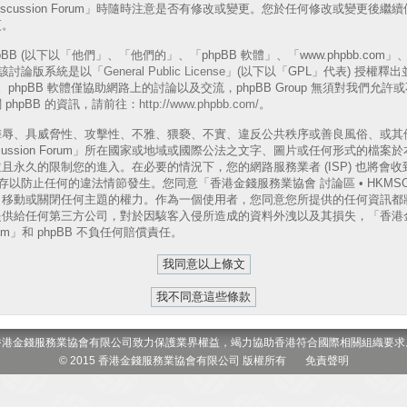
A Discussion Forum」時隨時注意是否有修改或變更。您於任何修改或變更
更。
B (以下以「他們」、「他們的」、「phpBB 軟體」、「www.phpbb.com」、「p
表)，該討論版系統是以「
General Public License
」(以下以「GPL」代表) 授權釋
phpBB 軟體僅協助網路上的討論以及交流，phpBB Group 無須對我們允
phpBB 的資訊，請前往：
http://www.phpbb.com/
。
侮辱、具威脅性、攻擊性、不雅、猥褻、不實、違反公共秩序或善良風俗、或其
 Discussion Forum」所在國家或地域或國際公法之文字、圖片或任何形式的
且永久的限制您的進入。在必要的情況下，您的網路服務業者 (ISP) 也將會
以防止任何的違法情節發生。您同意「香港金錢服務業協會 討論區 • HKMSOA Dis
、移動或關閉任何主題的權力。作為一個使用者，您同意您所提供的任何資訊都
供給任何第三方公司，對於因駭客入侵所造成的資料外洩以及其損失，「香港金
 Forum」和 phpBB 不負任何賠償責任。
香港金錢服務業協會有限公司致力保護業界權益，竭力協助香港符合國際相關組織要求
© 2015 香港金錢服務業協會有限公司 版權所有
免責聲明