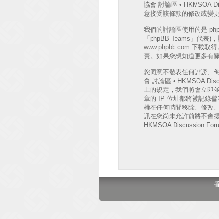
協會 討論區 • HKMSO
意接受該條款的修改或變
我們的討論區使用的是 phpB
「phpBB Teams」代
www.phpbb.com
下載取得。
責。如果您想知道更多有關 
您同意不發表任何誹謗、
會 討論區 • HKMSOA
上的規定，我們將會立即並
章的 IP 位址都將被記錄儲存
權在任何時間移除、修改
訊在您尚未允許前將不會提
HKMSOA Discussion