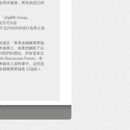
後繼續使用本服務，將視為您已同
hpBB Group」、
出並且可以從
許或不允許的內容或行為舉止負
他違反「香港金錢服務業協
檔案於本服務上。如果您觸犯了以
收到我們的通知。所有發表文
cussion Forum」有
將被存入資料庫中。這些資
錢服務業協會 討論區 •
。