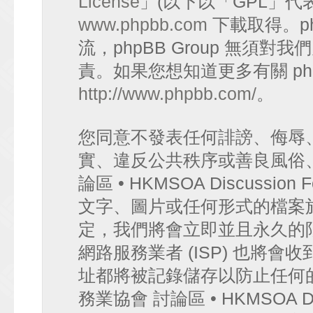
License
」(以下以「GPL」代
www.phpbb.com
下載取得。p
流，phpBB Group 無須
責。如果您想知道更多有關 ph
http://www.phpbb.com/
。
您同意不發表任何誹謗、侮辱
實、違反公共秩序或善良風俗
論區 • HKMSOA Discuss
文字、圖片或任何形式的檔案
定，我們將會立即並且永久的
網路服務業者 (ISP) 也將會
址都將被記錄儲存以防止任何
務業協會 討論區 • HKMSOA D