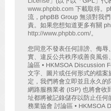
License
」(以下以「GPL」代
www.phpbb.com
下載取得。p
流，phpBB Group 無須
責。如果您想知道更多有關 ph
http://www.phpbb.com/
。
您同意不發表任何誹謗、侮辱
實、違反公共秩序或善良風俗
論區 • HKMSOA Discuss
文字、圖片或任何形式的檔案
定，我們將會立即並且永久的
網路服務業者 (ISP) 也將會
址都將被記錄儲存以防止任何
務業協會 討論區 • HKMSOA D