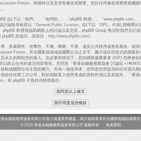
A Discussion Forum」時隨時注意是否有修改或變更。您於任何修改或變更
更。
B (以下以「他們」、「他們的」、「phpBB 軟體」、「www.phpbb.com」、「p
表)，該討論版系統是以「
General Public License
」(以下以「GPL」代表) 授權釋
phpBB 軟體僅協助網路上的討論以及交流，phpBB Group 無須對我們允
phpBB 的資訊，請前往：
http://www.phpbb.com/
。
侮辱、具威脅性、攻擊性、不雅、猥褻、不實、違反公共秩序或善良風俗、或其
 Discussion Forum」所在國家或地域或國際公法之文字、圖片或任何形式的
且永久的限制您的進入。在必要的情況下，您的網路服務業者 (ISP) 也將會
以防止任何的違法情節發生。您同意「香港金錢服務業協會 討論區 • HKMSOA Dis
、移動或關閉任何主題的權力。作為一個使用者，您同意您所提供的任何資訊都
供給任何第三方公司，對於因駭客入侵所造成的資料外洩以及其損失，「香港金
 Forum」和 phpBB 不負任何賠償責任。
香港金錢服務業協會有限公司致力保護業界權益，竭力協助香港符合國際相關組織要求
© 2015 香港金錢服務業協會有限公司 版權所有
免責聲明