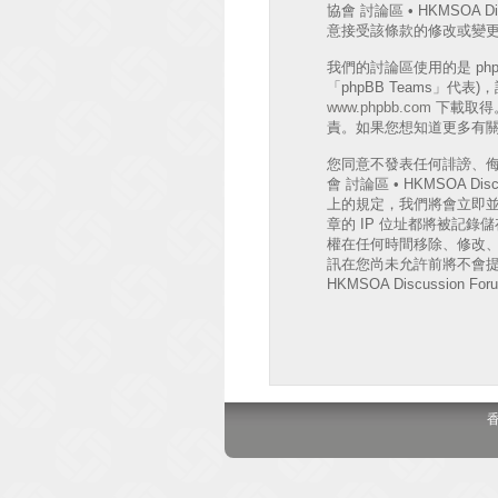
協會 討論區 • HKMSO
意接受該條款的修改或變
我們的討論區使用的是 phpB
「phpBB Teams」代
www.phpbb.com
下載取得。
責。如果您想知道更多有關 
您同意不發表任何誹謗、
會 討論區 • HKMSOA
上的規定，我們將會立即並
章的 IP 位址都將被記錄儲存
權在任何時間移除、修改
訊在您尚未允許前將不會提
HKMSOA Discussion