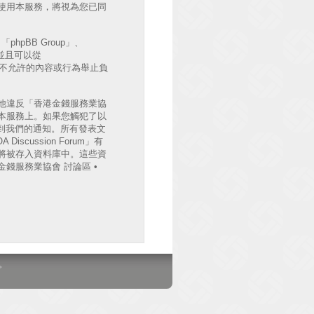
後繼續使用本服務，將視為您已同
hpBB Group」、
出並且可以從
許或不允許的內容或行為舉止負
他違反「香港金錢服務業協
檔案於本服務上。如果您觸犯了以
收到我們的通知。所有發表文
cussion Forum」有
將被存入資料庫中。這些資
錢服務業協會 討論區 •
。