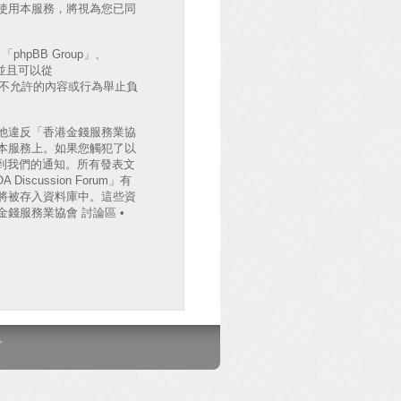
後繼續使用本服務，將視為您已同
hpBB Group」、
出並且可以從
許或不允許的內容或行為舉止負
他違反「香港金錢服務業協
檔案於本服務上。如果您觸犯了以
收到我們的通知。所有發表文
cussion Forum」有
將被存入資料庫中。這些資
錢服務業協會 討論區 •
。