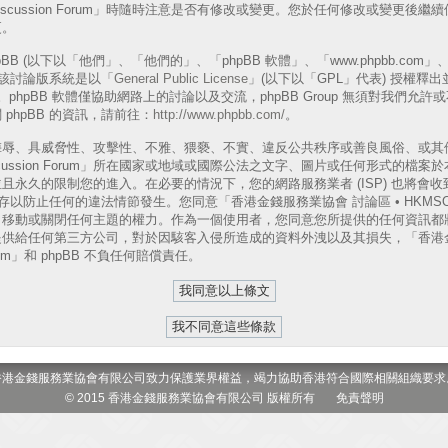
A Discussion Forum」時隨時注意是否有修改或變更。您於任何修改或變更
更。
B (以下以「他們」、「他們的」、「phpBB 軟體」、「www.phpbb.com」、「p
表)，該討論版系統是以「
General Public License
」(以下以「GPL」代表) 授權釋
phpBB 軟體僅協助網路上的討論以及交流，phpBB Group 無須對我們允
phpBB 的資訊，請前往：
http://www.phpbb.com/
。
侮辱、具威脅性、攻擊性、不雅、猥褻、不實、違反公共秩序或善良風俗、或其
 Discussion Forum」所在國家或地域或國際公法之文字、圖片或任何形式的
且永久的限制您的進入。在必要的情況下，您的網路服務業者 (ISP) 也將會
以防止任何的違法情節發生。您同意「香港金錢服務業協會 討論區 • HKMSOA Dis
、移動或關閉任何主題的權力。作為一個使用者，您同意您所提供的任何資訊都
供給任何第三方公司，對於因駭客入侵所造成的資料外洩以及其損失，「香港金
 Forum」和 phpBB 不負任何賠償責任。
香港金錢服務業協會有限公司致力保護業界權益，竭力協助香港符合國際相關組織要求
© 2015 香港金錢服務業協會有限公司 版權所有
免責聲明